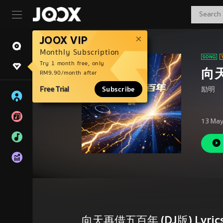
JOOX VIP
Monthly Subscription
Try 1 month free, only
向天
RM9.90/month after
Free Trial
Subscribe
励明
13 May
向天再借五百年 (DJ版) Lyric