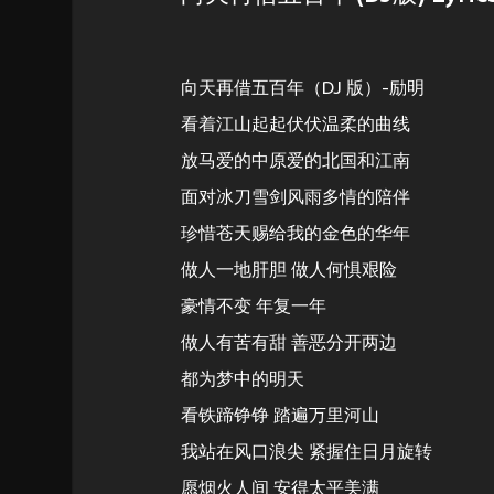
向天再借五百年（DJ 版）-励明
看着江山起起伏伏温柔的曲线
放马爱的中原爱的北国和江南
面对冰刀雪剑风雨多情的陪伴
珍惜苍天赐给我的金色的华年
做人一地肝胆 做人何惧艰险
豪情不变 年复一年
做人有苦有甜 善恶分开两边
都为梦中的明天
看铁蹄铮铮 踏遍万里河山
我站在风口浪尖 紧握住日月旋转
愿烟火人间 安得太平美满