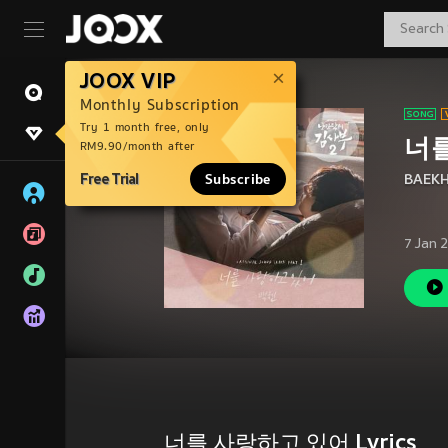
JOOX VIP
Monthly Subscription
Try 1 month free, only
너
RM9.90/month after
Free Trial
Subscribe
BAEK
7 Jan 
너를 사랑하고 있어 Lyrics