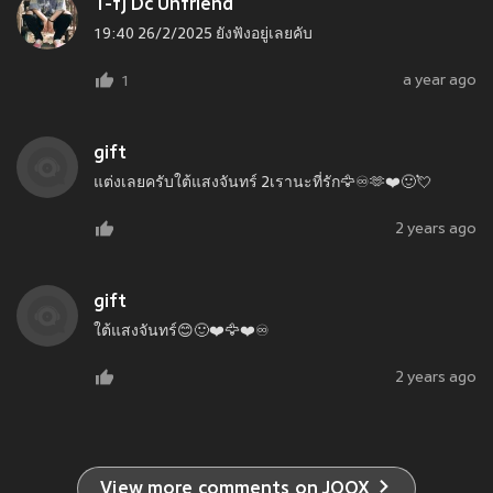
T-fj Dc Unfriend
19:40 26/2/2025 ยังฟังอยู่เลยคับ
a year ago
1
gift
แต่งเลยครับใต้แสงจันทร์ 2เรานะที่รัก🦅♾️🫶❤️🙂💘
2 years ago
gift
ใต้แสงจันทร์😊🙂❤️🦅❤️♾️
2 years ago
View more comments on JOOX