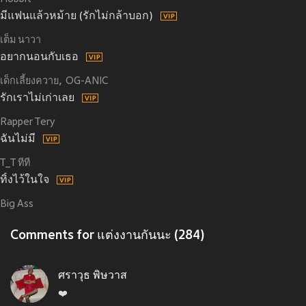
มีแฟนแล้วหม้าย (รักไม่กล้าบอก)
เต็ม นาวา
อยากนอนกับเธอ
เด็กเลี้ยงควาย
OG-ANIC
รักเราไม่เก่าเลย
Rapper Tery
ฉันไม่มี
T_T ทีที
ทิ้งไว้ในใจ
Big Ass
Comments for แต่งงานกันนะ (284)
ศราวุธ พิษวาส
❤️