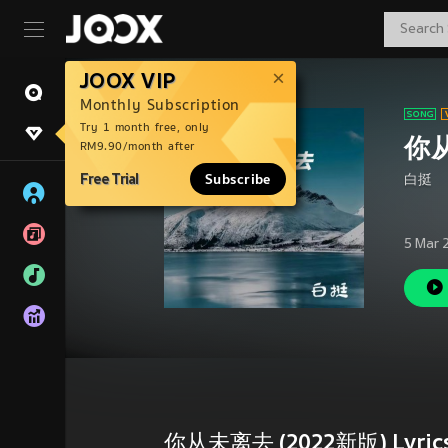
JOOX VIP
Monthly Subscription
Try 1 month free, only
你从
RM9.90/month after
Free Trial
Subscribe
白挺
5 Mar 
你从未离去 (2022新版) Lyric