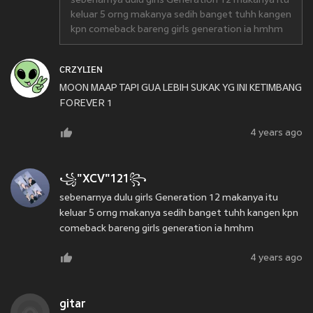
sebenarnya dulu girls Generation 12 makanya itu
keluar 5 orng makanya sedih banget tuhh kangen
kpn comeback bareng girls generation ia hmhm
ᴄʀᴢʏʟɪᴇɴ
MOON MAAP TAPI GUA LEBIH SUKAK YG INI KETIMBANG
FOREVER 1
4 years ago
꧁"XCV"121꧂
sebenarnya dulu girls Generation 12 makanya itu
keluar 5 orng makanya sedih banget tuhh kangen kpn
comeback bareng girls generation ia hmhm
4 years ago
gitar