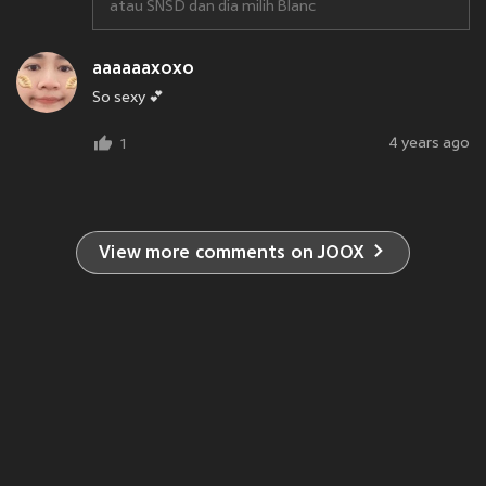
atau SNSD dan dia milih Blanc
aaaaaaxoxo
So sexy 💕
4 years ago
1
View more comments on JOOX