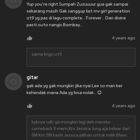
Yup you're right Sumpah Zuzuuuur gua gak sampai
sekarang masih Gak sanggup liat mv girl generation
ot9 yg pas di lagu complete.. Forever.. Dan divine
pasti outo nangis Bombay..
4 years ago
sama kngn ot9
gitar
gak ada yg gak mungkin jika nyai Lee so man ber
kehendak mana Ada yg bisa nolak.. 😊
4 years ago
kyknya udh ga mungkin lagi deh mereka
comeback 9 mem,Krn Jessica Jung aja keluar dari
SM Krn SM kasih Jessica pilihan untuk milih Blanc