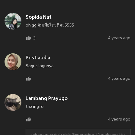
Sopida Nat
oh gg คัมเมื่อไหร่ดีคะ5555
4 years ago
3
Pristiaudia
Bagus lagunya
4 years ago
Lambang Prayugo
thx ingfo
4 years ago