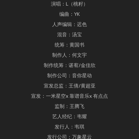
演唱：L（桃籽）
编曲：YK
人声编辑：迟色
混音：汤宝
统筹：黄国书
制作人：何文宇
制作统筹：谌宥/金佳欣
制作公司：音你星动
宣发总监：王倩/黄超亚
宣发：一米星空x 靠谱音乐x 有点点
监制：王腾飞
艺人经纪：韦耀
发行人：韦琪
发行公司：万象星云