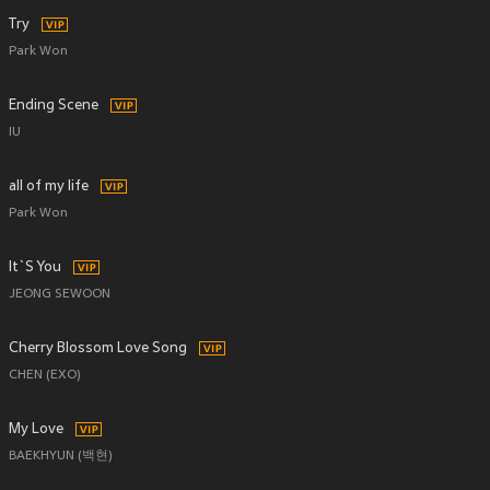
Try
Park Won
Ending Scene
IU
all of my life
Park Won
It`S You
JEONG SEWOON
Cherry Blossom Love Song
CHEN (EXO)
My Love
BAEKHYUN (백현)