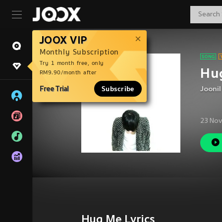
JOOX VIP
Monthly Subscription
Try 1 month free, only
Hu
RM9.90/month after
Free Trial
Subscribe
Jooni
23 Nov
Hug Me Lyrics