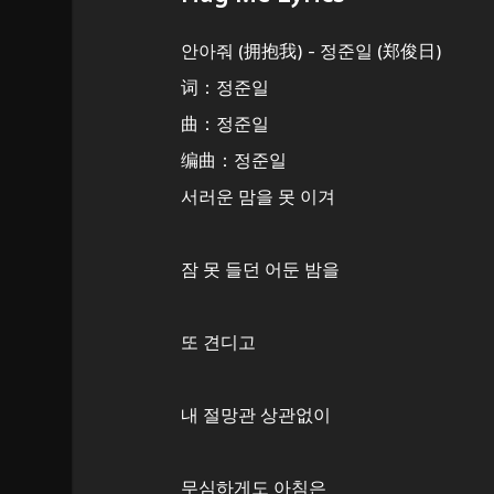
안아줘 (拥抱我) - 정준일 (郑俊日)
词：정준일
曲：정준일
编曲：정준일
서러운 맘을 못 이겨
잠 못 들던 어둔 밤을
또 견디고
내 절망관 상관없이
무심하게도 아침은