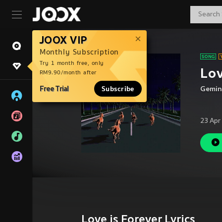
JOOX VIP
Monthly Subscription
Try 1 month free, only
Lov
RM9.90/month after
Free Trial
Subscribe
Gemi
23 Apr
Love is Forever Lyrics