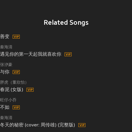
Related Songs
善变
秦海清
遇见你的第一天起我就喜欢你
张洢豪
与你
胖虎（董欣怡）
春泥 (女版)
旺仔小乔
不如
秦海清
冬天的秘密 (cover: 周传雄) (完整版)