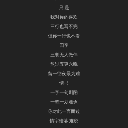
只 是
我对你的喜欢
三行也写不完
但你一行也不看
四季
三餐无人做伴
熬过五更六晚
留一彻夜最为难
情书
一字一句斟酌
一笔一划雕琢
你对此一言而过
情字难落 难说