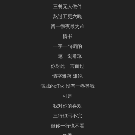
三餐无人做伴
熬过五更六晚
留一彻夜最为难
情书
一字一句斟酌
一笔一划雕琢
你对此一言而过
情字难落 难说
满城的灯火 没有一盏等我
可是
我对你的喜欢
三行也写不完
但你一行也不看