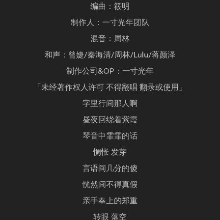
编曲：筱明
制作人：一寸光年团队
混音：周林
和声：曾婕/秦海清/周林/Lulu/蒋颜泽
制作公司&OP：一寸光年
「未经著作权人许可 不得翻唱 翻录或使用」
字里行间那人啊
昼夜回绕着紫霞
琴音中霏霏的话
惆怅 发芽
言语间几分的傻
恍然间不得真假
亲手奉上的郑重
转眼 落空