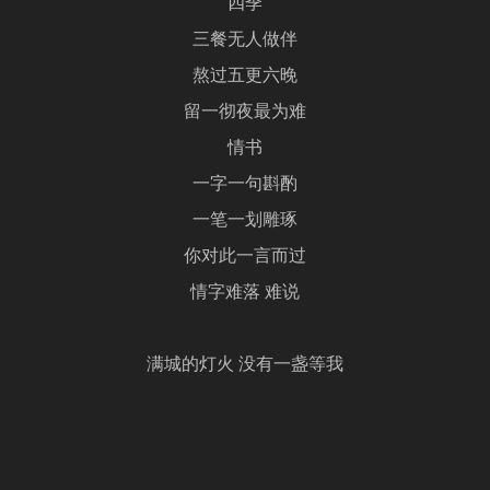
四季
三餐无人做伴
熬过五更六晚
留一彻夜最为难
情书
一字一句斟酌
一笔一划雕琢
你对此一言而过
情字难落 难说
满城的灯火 没有一盏等我