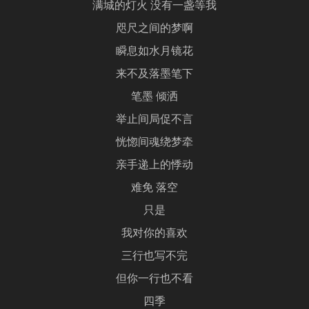
满城的灯火 没有一盏等我
咫尺之间的梦啊
瞬息如水月镜花
来不及落墨笔下
笔墨 倾洒
举止间局促不言
恍惚间魂绕梦牵
亲手递上的悸动
难免 落空
只是
我对你的喜欢
三行也写不完
但你一行也不看
四季