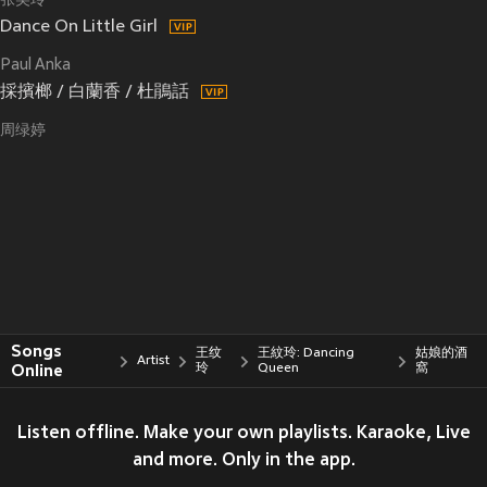
张美玲
Dance On Little Girl
Paul Anka
採擯榔 / 白蘭香 / 杜鵑話
周绿婷
Songs
王纹
王紋玲: Dancing
姑娘的酒
Artist
Online
玲
Queen
窩
Listen offline. Make your own playlists. Karaoke, Live
and more. Only in the app.