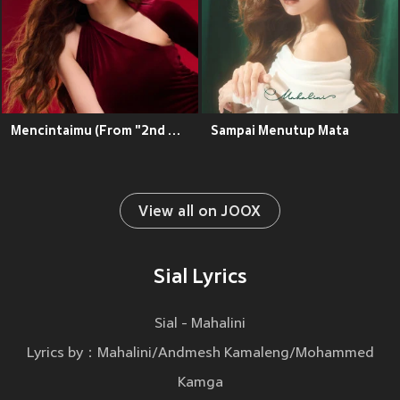
Mencintaimu (From "2nd Miracle in Cell No.7")
Sampai Menutup Mata
View all on JOOX
Sial Lyrics
Sial - Mahalini
Lyrics by：Mahalini/Andmesh Kamaleng/Mohammed
Kamga