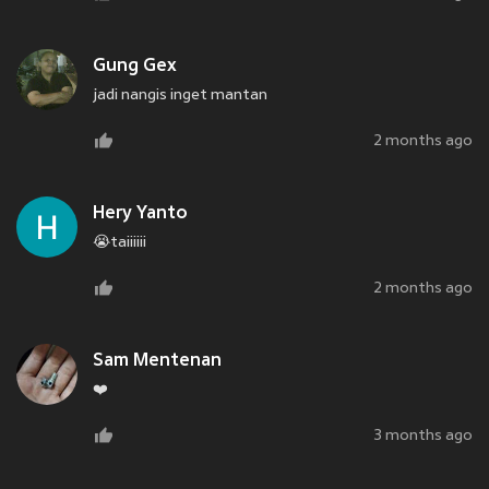
Gung Gex
jadi nangis inget mantan
2 months ago
Hery Yanto
😭taiiiiii
2 months ago
Sam Mentenan
❤️
3 months ago