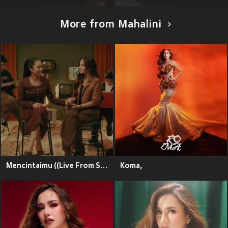
More from Mahalini
Mencintaimu ((Live From See You On Wednesday))
Koma,