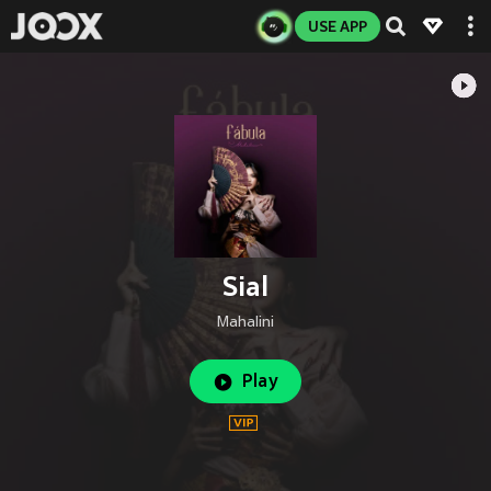
USE APP
Sial
Mahalini
Play