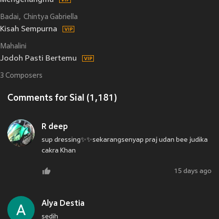
Mengenangmu
Badai
Chintya Gabriella
Kisah Sempurna
Mahalini
Jodoh Pasti Bertemu
3 Composers
Comments for Sial (1,181)
R deep
sup dressing✨✨sekarangsenyap praj udan bee judika
cakra Khan
15 days ago
Alya Destia
sedih