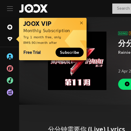
JOOX VIP
Monthly Subscription
Try 1 month free, only
分分
RM9.90/month after
Free Trial
Subscribe
Raini
2 Apr 
分分钟需要你 (Live) Lyrics