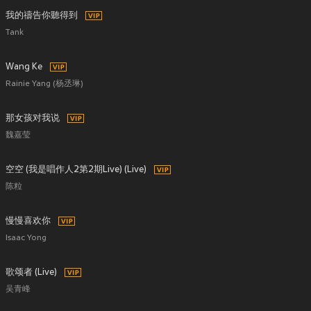
我的禱告你聽得到
Tank
Wang Ke
Rainie Yang (杨丞琳)
那女孩对我说
魏嘉莹
空空 (我是唱作人2第2期Live) (Live)
陈粒
慢慢喜欢你
Isaac Yong
歌颂者 (Live)
吴青峰