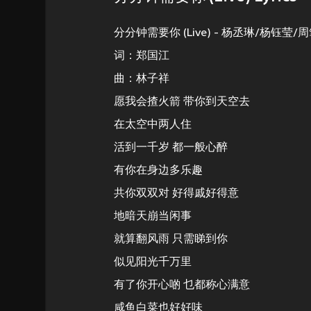
分分钟需要你 (Live) - 杨丞琳/杨钰莹/
词：郑国江
曲：林子祥
愿我会揸火箭 带你到天空去
在太空中两人住
活到一千岁 都一般心醉
有你在身边多乐趣
共你双双对 好得戚好得意
地暗天崩当闲事
就算翻风雨 只需睇到你
似见阳光千万里
有了你开心啲 乜都称心满意
咸鱼白菜也好好味