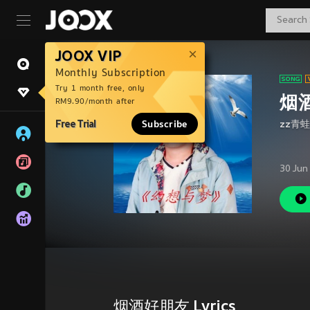
JOOX VIP
Monthly Subscription
Try 1 month free, only
烟
RM9.90/month after
Free Trial
Subscribe
zz青蛙
30 Jun
烟酒好朋友 Lyrics