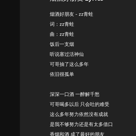
烟酒好朋友 - zz青蛙
词：zz青蛙
曲：zz青蛙
饭后一支烟
听说塞过活神仙
可哥抽了这么多年
依旧很孤单
深深一口酒 一醉解千愁
可哥喝多以后 只会吐的难受
这么多年努力依然没有成就
是我不够努力还是有太多借口
香烟和酒 成了最好的朋友