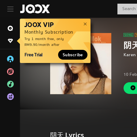
JOOX VIP
Monthly Subscription
Try 1 month free, only
阴
RM9.90/month after
Free Trial
Subscribe
Karen
10 Feb
阴天 Lyrics