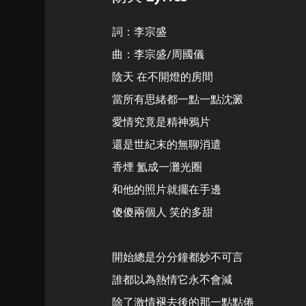
詞：李宗盛
曲：李宗盛/周國儀
陰天 在不開燈的房間
當所有思緒都一點一點沈澱
愛情究竟是精神鴉片
還是世紀末的無聊消遣
香煙 氳成一灘光圈
和他的照片就擺在手邊
傻傻兩個人 笑的多甜
開始總是分分鐘都妙不可言
誰都以為熱情它永不會減
除了激情褪去後的那一點點倦