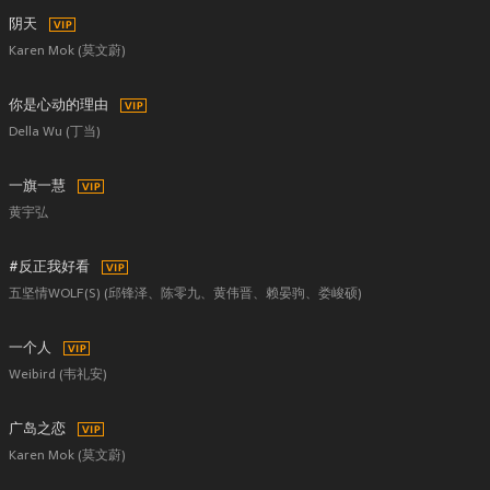
阴天
Karen Mok (莫文蔚)
你是心动的理由
Della Wu (丁当)
一旗一慧
黄宇弘
#反正我好看
五坚情WOLF(S) (邱锋泽、陈零九、黄伟晋、赖晏驹、娄峻硕)
一个人
Weibird (韦礼安)
广岛之恋
Karen Mok (莫文蔚)