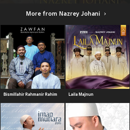
More from Nazrey Johani
Bismillahir Rahmanir Rahim
Laila Majnun