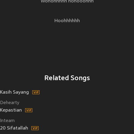
Wohohhhhh hohooohhh
Hoohhhhhh
Related Songs
Kasih Sayang
Dehearty
Kepastian
Inteam
20 Sifatallah