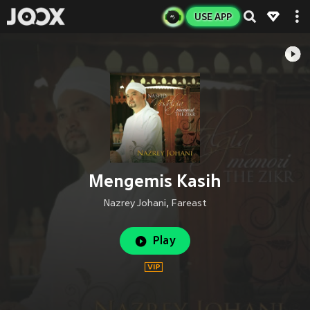
USE APP
Mengemis Kasih
Nazrey Johani
,
Fareast
Play