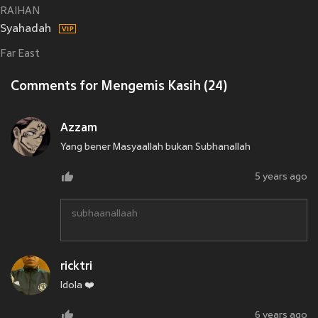
RAIHAN
Syahadah
Far East
Comments for Mengemis Kasih (24)
Azzam
Yang bener Masyaallah bukan Subhanallah
5 years ago
subhaanallaah
ricktri
Idola ❤️
6 years ago