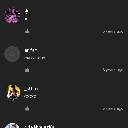
🐣
❤
6 years ago
arifah
masyaallah...
6 years ago
_kULo
🤲🤲🤲
6 years ago
Nda Nya AzKa