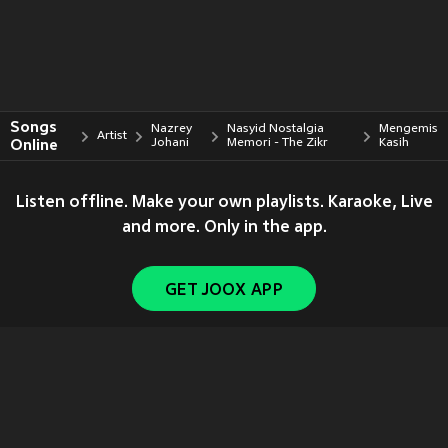
Songs
Nazrey
Nasyid Nostalgia
Mengemis
Artist
Online
Johani
Memori - The Zikr
Kasih
Listen offline. Make your own playlists. Karaoke, Live
and more. Only in the app.
GET JOOX APP
Copyright © 2011-
2026
Tencent. All Rights Reserved