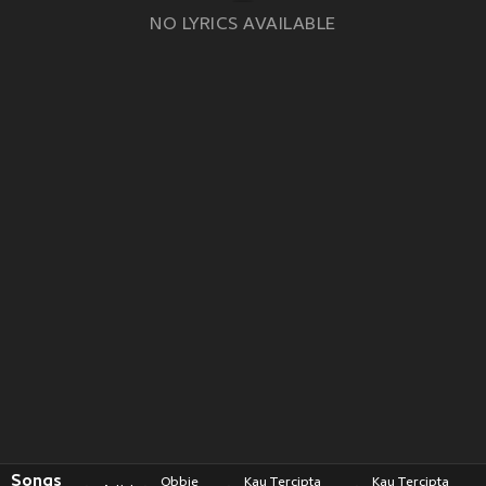
NO LYRICS AVAILABLE
Songs
Obbie
Kau Tercipta
Kau Tercipta