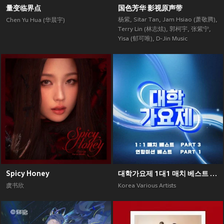
量变临界点
国色芳华 影视原声带
杨紫
,
Sitar Tan
,
Jam Hsiao (萧敬腾)
,
Chen Yu Hua (华晨宇)
Terry Lin (林志炫)
,
郭柯宇
,
张紫宁
,
Yisa (郁可唯)
,
D-Jin Music
Spicy Honey
대학가요제 1대1 매치 베스트 PART3, 연합미션 베스트 PART1
虞书欣
Korea Various Artists