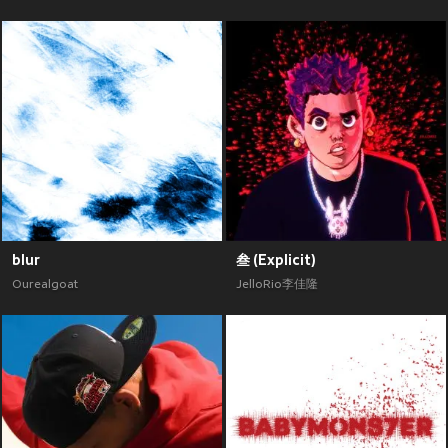
blur
叁 (Explicit)
Ourealgoat
JelloRio李佳隆