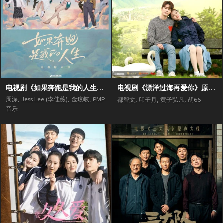
电视剧《如果奔跑是我的人生》原声带
电视剧《漂洋过海再爱你》原声带
周深
,
Jess Lee (李佳薇)
,
金玟岐
,
PMP
都智文
,
印子月
,
黄子弘凡
,
胡66
音乐