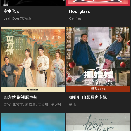
空中飞人
Hourglass
Leah Dou (窦靖童)
Gen1es
四方馆 影视原声带
抓娃娃 电影原声专辑
曹寅
,
张紫宁
,
周依然
,
安又琪
,
许明明
彭飞