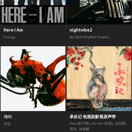
Here I Am
nightvibe2
Energy
Boi B(of Rhythm Power)
개미
承欢记 电视剧影视原声带
Yisa (郁可唯)
,
Hu Xia (胡夏)
,
金玟岐
,
큐엠
周深
,
张镒麟