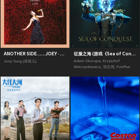
ANOTHER SIDE……JOEY · MY SECRET · LIVE
征服之海 (游戏《Sea of Conquest》原声带)
Adam Skorupa
,
Krzysztof
Joey Yung (容祖儿)
Wierzynkiewicz
,
张志伟
,
FunPlus