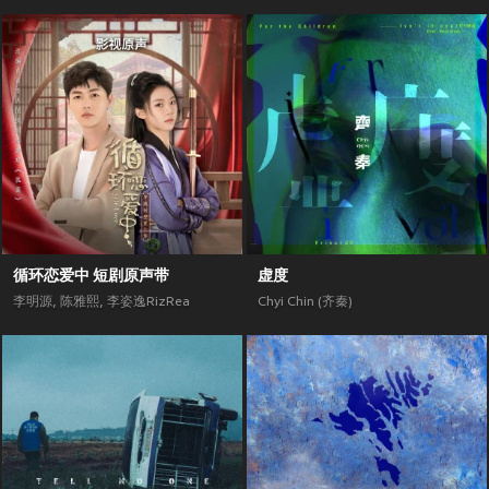
循环恋爱中 短剧原声带
虚度
李明源
,
陈雅熙
,
李姿逸RizRea
Chyi Chin (齐秦)