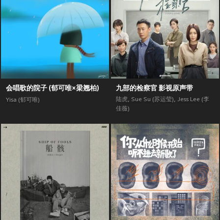
会唱歌的院子 (郁可唯×梁翘柏)
九部的检察官 影视原声带
陆虎
,
Sue Su (苏运莹)
,
Jess Lee (李
Yisa (郁可唯)
佳薇)