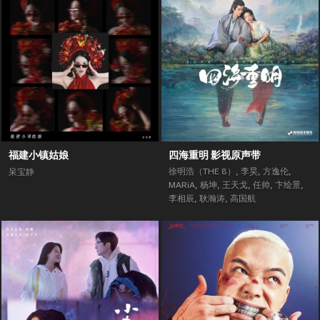
福建小镇姑娘
四海重明 影视原声带
徐明浩（THE 8）
,
李昊
,
方逸伦
,
呆宝静
MARiA
,
杨坤
,
王天戈
,
任帅
,
卞绘景
,
李相辰
,
耿瀚涛
,
高国航