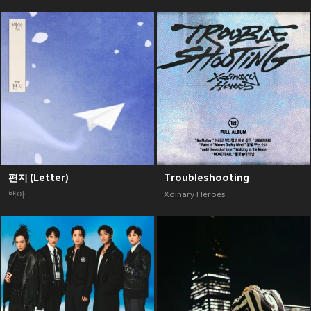
편지 (Letter)
Troubleshooting
백아
Xdinary Heroes