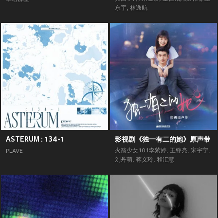
东宇
,
林逸航
ASTERUM : 134-1
影视剧《独一有二的她》原声带
火箭少女101李紫婷
,
王铮亮
,
宋宇宁
,
PLAVE
刘丹萌
,
蒋义玲
,
和汇慧