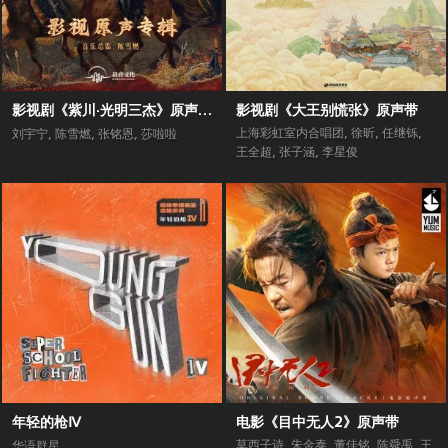
影视剧《紫川·光明三杰》原声专辑
影视剧《大王别慌张》原声带
上海彩虹室内合唱团
,
徐昕
,
任继铄
,
刘宇宁
,
陈雪燃
,
张铭恩
,
莎啦啦
王全超
,
张子涵
,
李星俊
年轻的枪Ⅳ
电影《目中无人2》原声带
莫西子诗
,
朱金泰
,
董佳铭
,
陈舜禹
,
王
华语群星