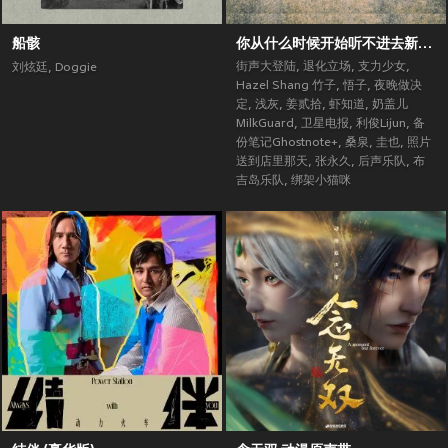
船骸
你从什么时候开始听不进去新歌了？ (街声大登陆合辑Vol.5)
街声大登陆
,
退化立场
,
支力少女
,
刘炫廷
,
Doggie
Hazel Shang 竹子
,
悟子
,
夜晚做决
定
,
浅灰
,
姜贰拾
,
虾知道
,
奶盖儿
MilkGuard
,
卫星电报
,
利俊Lijun
,
备
份笔记Ghostnote+
,
桑泉
,
圭也
,
照片
送到店里那天
,
张永久
,
后声乐队
,
布
吉岛乐队
,
绑架小猫咪