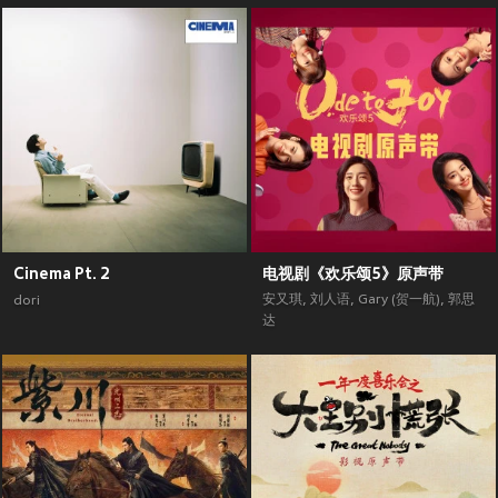
Cinema Pt. 2
电视剧《欢乐颂5》原声带
安又琪
,
刘人语
,
Gary (贺一航)
,
郭思
dori
达