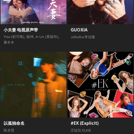
小夫妻 电视原声带
GUOXIA
Yisa (郁可唯)
,
杨坤
,
A-Lin (黄丽玲)
,
JelloRio李佳隆
董冬冬
以孤独命名
#EK (Explicit)
陈卓贤
庄锭欣 ELKIE