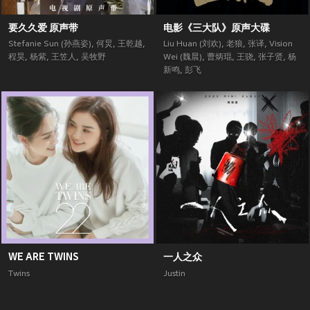
要久久爱 原声带
电影《三大队》原声大碟
Stefanie Sun (孙燕姿)
,
何炅
,
王乾越
,
Liu Huan (刘欢)
,
老狼
,
张译
,
Vision
程昊
,
杨紫
,
王笠人
,
吴牧野
Wei (魏晨)
,
曹炳琨
,
王骁
,
张子贤
,
杨
新鸣
,
彭飞
WE ARE TWINS
一人之众
Twins
Justin