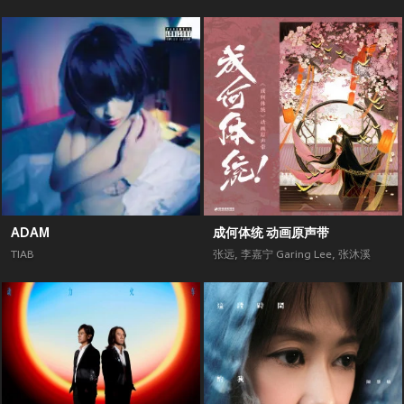
ADAM
成何体统 动画原声带
TIAB
张远
,
李嘉宁 Garing Lee
,
张沐溪