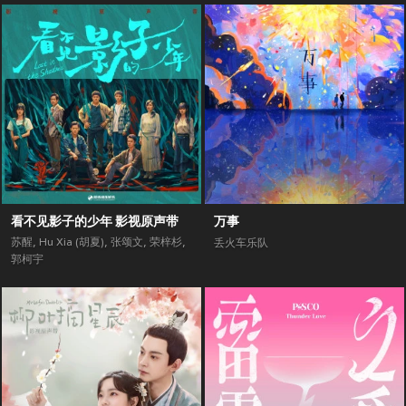
看不见影子的少年 影视原声带
万事
苏醒
,
Hu Xia (胡夏)
,
张颂文
,
荣梓杉
,
丢火车乐队
郭柯宇