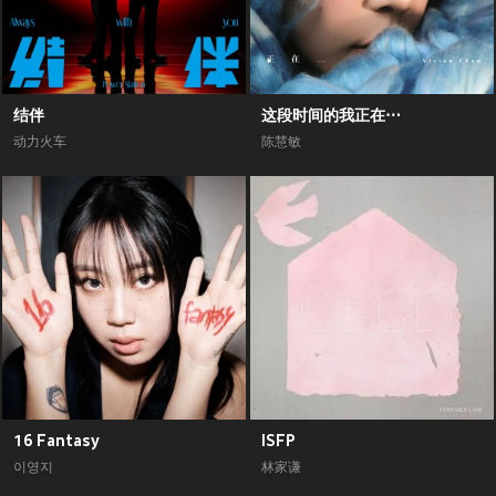
结伴
这段时间的我正在⋯
动力火车
陈慧敏
16 Fantasy
ISFP
이영지
林家谦