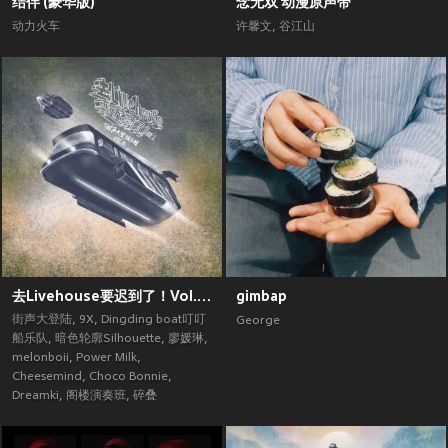
结伴 (豪华版)
念无双 动漫原声带
动力火车
许馨文
,
谷江山
去Livehouse要迟到了！Vol.2 (街声大登陆合辑Vol.5)
gimbap
街声大登陆
,
9X
,
Dingding boat叮叮
George
船乐队
,
暗色轮廓Silhouette
,
廖媛琳
,
melonboii
,
Power Milk
,
Cheesemind
,
Choco Bonnie
,
Dreamki
,
阁楼演奏班
,
碎叠