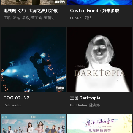
电视剧《大江大河之岁月如歌》原声带
Costco Grind：好事多磨
王凯
,
韩磊
,
杨烁
,
董子健
,
董颖达
FRαNKIE阿法
TOO YOUNG
王国 Darktopia
Roh yunha
the Huiting 陳惠婷