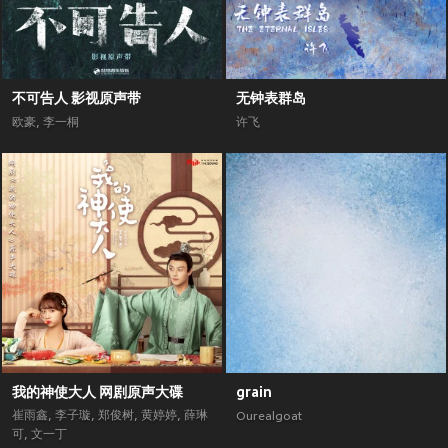
不可告人 影视原声带
无钟表群岛
欧豪
,
李一桐
许飞
我的神使大人 网剧原声大碟
grain
崔雨鑫
,
李子璇
,
郑俊树
,
黄婷婷
,
薛琳
Ourealgoat
可
,
文一丁