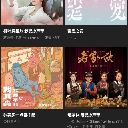
柳叶摘星辰 影视原声带
雷霆之爱
蒋敦豪
,
徐明浩（THE 8）
,
张远
,
锦零
P!SCO
我其实一点都不酷
老家伙 电视原声带
王弦
,
Johnny Chiang Yu-Heng (姜育
公馆青少年
恒)
,
赵进
,
许明明
,
蒋敦豪