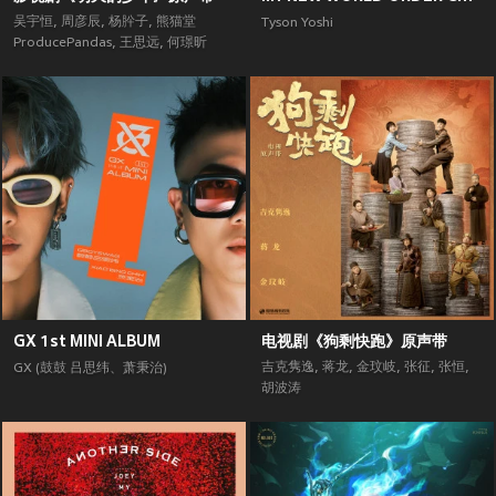
吴宇恒
,
周彦辰
,
杨肸子
,
熊猫堂
Tyson Yoshi
ProducePandas
,
王思远
,
何璟昕
GX 1st MINI ALBUM
电视剧《狗剩快跑》原声带
吉克隽逸
,
蒋龙
,
金玟岐
,
张征
,
张恒
,
GX (鼓鼓 吕思纬、萧秉治)
胡波涛