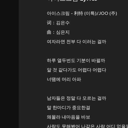
아이스크림 - 利特 (이특)/JOO (주)
词：김은수
曲：심은지
여자라면 전부 다 이러는 걸까
하루 열두번도 기분이 바뀔까
알 것 같다가도 어렵다 어렵다
너땜에 머리 아파
남자들은 정말 다 모르는 걸까
말 한마디가 중요한걸
왜몰라 내마음을 바보
사랑도 못해봤어 나같은 사람 어디 없을