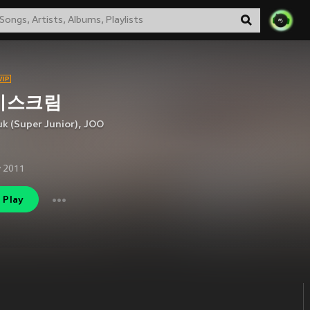
이스크림
k (Super Junior)
,
JOO
 2011
Play