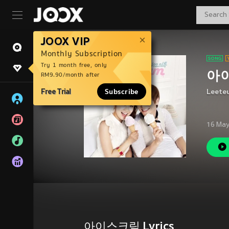
JOOX VIP
Monthly Subscription
Try 1 month free, only
아
RM9.90/month after
Free Trial
Subscribe
Leeteu
16 May
아이스크림 Lyrics