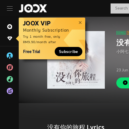
JOOX VIP
Monthly Subscription
Try 1 month free, only
没
RM9.90/month after
Free Trial
Subscribe
小阿七
23 Jun
没有你的旅程 Lyrics