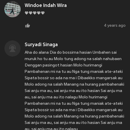
Windoe Indah Wira
💖💖💖💖💖
4 years ago
Suryadi Sinaga
Aha do alana Dia do bossirna hasian Umbahen sai
muruk ho tu au Molo tung adong na salah nahubaen
Denggan pasingot hasian Molo hurimangi
Pambahenan mi na tu au Nga tung maniak ate-ateki
Sipata bossir so ada na ma i Dibaekko mangarsak au
Molo adong na salah Manang na hurang pambahenaki
Sai anju ma au, sai anju ma au ito hasian Sai anju ma
au, sai anju ma au ito nalagu Molo hurimangi
Pambahenan mi na tu au Nga tung maniak ate-ateki
Sipata bossir so ada na ma i Dibaekko mangarsak au
Molo adong na salah Manang na hurang pambahenaki
Sai anju ma au, sai anju ma au ito hasian Sai anju ma
au, sai anju ma au ito nalagu