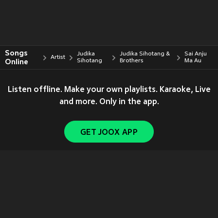
Songs
Judika
Judika Sihotang &
Sai Anju
Artist
Online
Sihotang
Brothers
Ma Au
Listen offline. Make your own playlists. Karaoke, Live
and more. Only in the app.
GET JOOX APP
Copyright © 2011-
2026
Tencent. All Rights Reserved