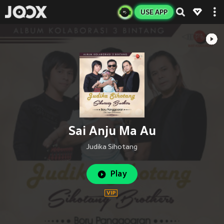
USE APP
Sai Anju Ma Au
Judika Sihotang
Play