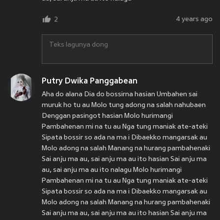
4 years ago
2
Teks lagunya dong
Putry Dwika Panggabean
Aha do alana Dia do bossirna hasian Umbahen sai
muruk ho tu au Molo tung adong na salah nahubaen
Denggan pasingot hasian Molo hurimangi
Pambahenan mi na tu au Nga tung maniak ate-ateki
Sipata bossir so ada na ma i Dibaekko mangarsak au
Molo adong na salah Manang na hurang pambahenaki
Sai anju ma au, sai anju ma au ito hasian Sai anju ma
au, sai anju ma au ito nalagu Molo hurimangi
Pambahenan mi na tu au Nga tung maniak ate-ateki
Sipata bossir so ada na ma i Dibaekko mangarsak au
Molo adong na salah Manang na hurang pambahenaki
Sai anju ma au, sai anju ma au ito hasian Sai anju ma