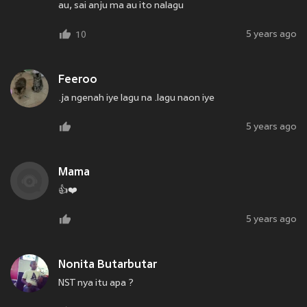
au, sai anju ma au ito nalagu
5 years ago
10
Feeroo
.ja ngenah iye lagu na .lagu naon iye
5 years ago
Mama
👍❤️
5 years ago
Nonita Butarbutar
NST nya itu apa ?