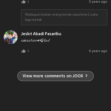
5 years ago
1
Walaupun bukan orang batak saya bner2 suka
lagu batak
Jeskri Abadi Pasaribu
saksofon🎺🎧👍🎷
6 years ago
1
View more comments on JOOX