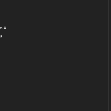
pe-X
mu