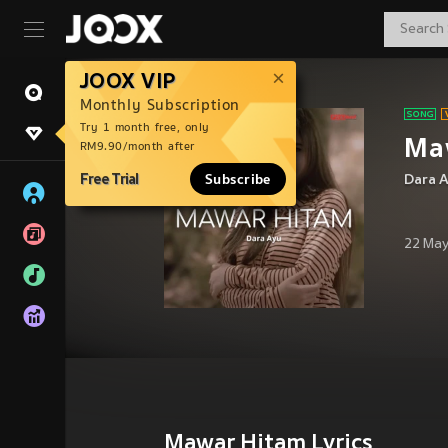
JOOX VIP
Monthly Subscription
Try 1 month free, only
Ma
RM9.90/month after
Free Trial
Subscribe
Dara 
22 May
Mawar Hitam Lyrics