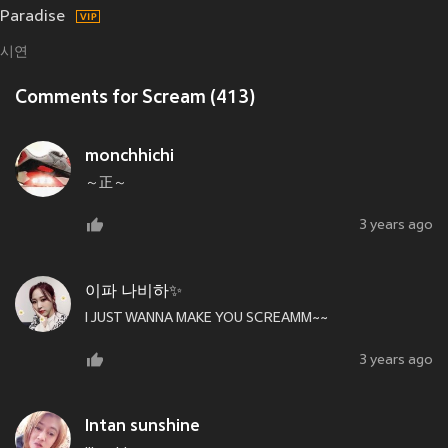
Paradise
시연
Comments for Scream (413)
monchhichi
～正～
3 years ago
이파 나비하✨
I JUST WANNA MAKE YOU SCREAMM~~
3 years ago
Intan sunshine