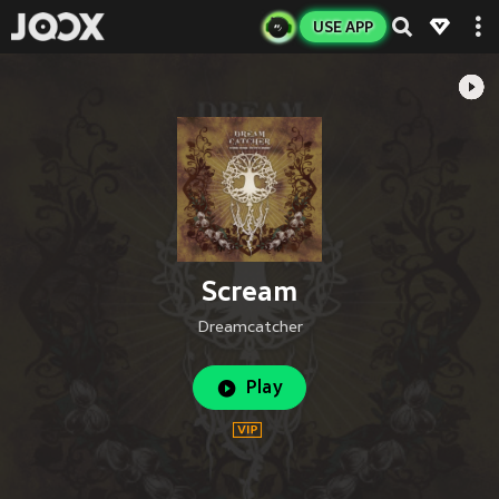
USE APP
Scream
Dreamcatcher
Play