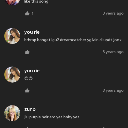
like this song
3 years ago
1
you rie
brhrap banget lgu2 dreamcatcher yg lain di updt joox
3 years ago
you rie
😍😍
3 years ago
zuno
jiu purple hair era yes baby yes