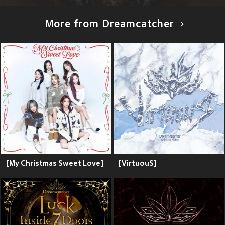
More from Dreamcatcher
[My Christmas Sweet Love]
[VirtuouS]