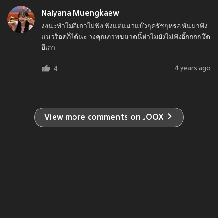
Naiyana Muengkaew
งงนะทำไมอีเกาไม่ฟัง ฟังแต่แนวแบ๊วๆครัชๆหรอ หันมาฟัง
แนวร็อคก็ได้นะ วงคุณภาพขนาดนี้ทำไมยังไม่ฟังอี๊กกกก งึด
อีเกา
4 years ago
4
View more comments on JOOX