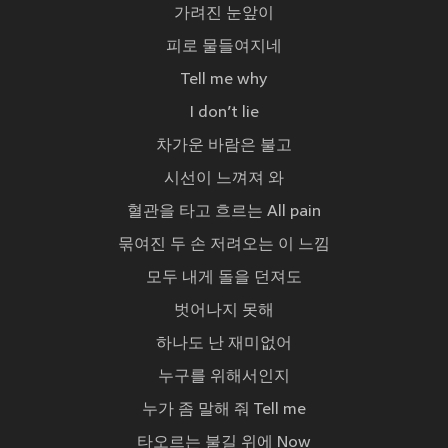
가려진 눈앞이
피로 물들여지네
Tell me why
I don’t lie
차가운 바람은 불고
시선이 느껴져 와
혈관을 타고 흐르는 All pain
묶여진 두 손 저려오는 이 느낌
모두 내게 돌을 던져도
벗어나지 못해
하나도 난 재미없어
누구를 위해서인지
누가 좀 말해 줘 Tell me
타오르는 불길 위에 Now