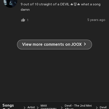
9 out of 10 straight of a DEVIL 🔥👹🔥 what a song
damn
5 years ago
1
View more comments on JOOX
Songs
MAX
Devil - The 2nd Mini
Artist
Devil