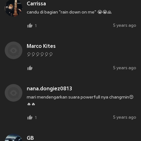
Carrissa
candu di bagian "rain down on me" 😭😭🙏
5 years ago
1
Marco Kites
🎈🎈🎈🎈🎈🎈
5 years ago
nana.dongiez0813
mari mendengarkan suara powerfull nya changmin😍
🔥🔥
5 years ago
1
GB