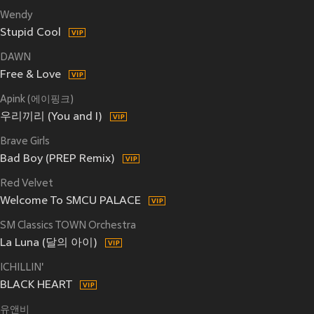
Wendy
Stupid Cool
DAWN
Free & Love
Apink (에이핑크)
우리끼리 (You and I)
Brave Girls
Bad Boy (PREP Remix)
Red Velvet
Welcome To SMCU PALACE
SM Classics TOWN Orchestra
La Luna (달의 아이)
ICHILLIN'
BLACK HEART
유앤비