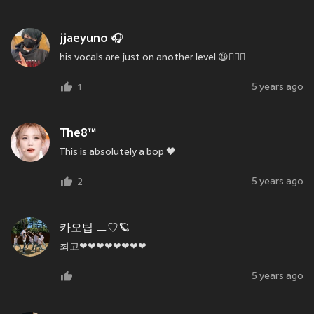
jjaeyuno 🎧
his vocals are just on another level 😩❤️‍🔥🔥
5 years ago
1
The8™
This is absolutely a bop 🖤
5 years ago
2
카오팁 ㅡ♡🪐
최고❤❤❤❤❤❤❤❤
5 years ago