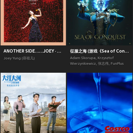
ANOTHER SIDE……JOEY · MY SECRET · LIVE
征服之海 (游戏《Sea of Conquest》原声带)
Adam Skorupa
,
Krzysztof
Joey Yung (容祖儿)
Wierzynkiewicz
,
张志伟
,
FunPlus