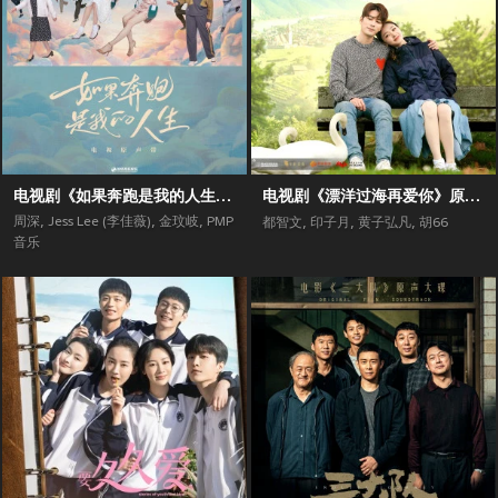
电视剧《如果奔跑是我的人生》原声带
电视剧《漂洋过海再爱你》原声带
周深
,
Jess Lee (李佳薇)
,
金玟岐
,
PMP
都智文
,
印子月
,
黄子弘凡
,
胡66
音乐