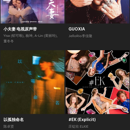
小夫妻 电视原声带
GUOXIA
Yisa (郁可唯)
,
杨坤
,
A-Lin (黄丽玲)
,
JelloRio李佳隆
董冬冬
以孤独命名
#EK (Explicit)
陈卓贤
庄锭欣 ELKIE