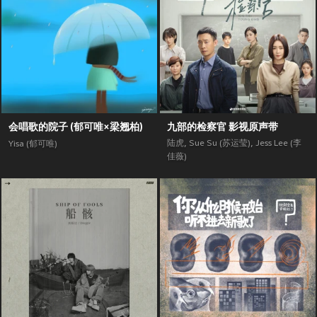
会唱歌的院子 (郁可唯×梁翘柏)
九部的检察官 影视原声带
陆虎
,
Sue Su (苏运莹)
,
Jess Lee (李
Yisa (郁可唯)
佳薇)