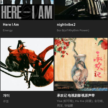
Here I Am
nightvibe2
Energy
Boi B(of Rhythm Power)
개미
承欢记 电视剧影视原声带
Yisa (郁可唯)
,
Hu Xia (胡夏)
,
金玟岐
,
큐엠
周深
,
张镒麟