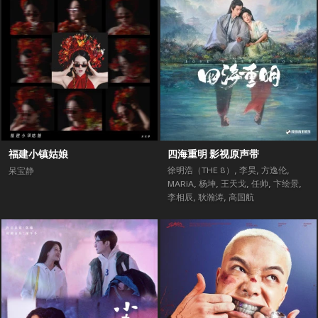
福建小镇姑娘
四海重明 影视原声带
徐明浩（THE 8）
,
李昊
,
方逸伦
,
呆宝静
MARiA
,
杨坤
,
王天戈
,
任帅
,
卞绘景
,
李相辰
,
耿瀚涛
,
高国航