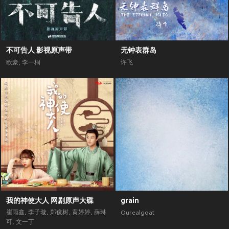
不可告人 影视原声带
无钟表群岛
欧豪
,
李一桐
许飞
我的神使大人 网剧原声大碟
grain
崔雨鑫
,
李子璇
,
郑俊树
,
黄婷婷
,
薛琳
Ourealgoat
可
,
文一丁