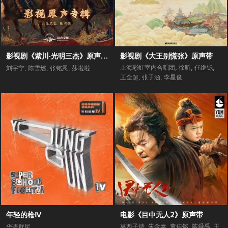
影视剧《紫川·光明三杰》原声专辑
影视剧《大王别慌张》原声带
上海彩虹室内合唱团
,
徐昕
,
任继铄
,
刘宇宁
,
陈雪燃
,
张铭恩
,
莎啦啦
王全超
,
张子涵
,
李星俊
年轻的枪Ⅳ
电影《目中无人2》原声带
莫西子诗
,
朱金泰
,
董佳铭
,
陈舜禹
,
王
华语群星