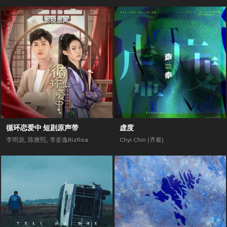
循环恋爱中 短剧原声带
虚度
李明源
,
陈雅熙
,
李姿逸RizRea
Chyi Chin (齐秦)