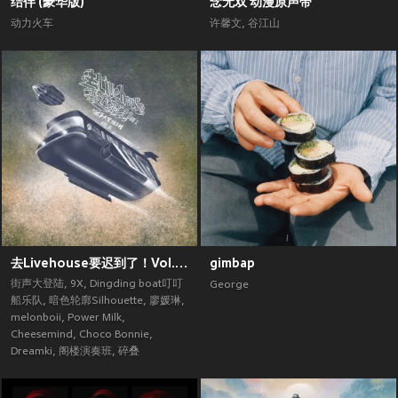
结伴 (豪华版)
念无双 动漫原声带
动力火车
许馨文
,
谷江山
去Livehouse要迟到了！Vol.2 (街声大登陆合辑Vol.5)
gimbap
街声大登陆
,
9X
,
Dingding boat叮叮
George
船乐队
,
暗色轮廓Silhouette
,
廖媛琳
,
melonboii
,
Power Milk
,
Cheesemind
,
Choco Bonnie
,
Dreamki
,
阁楼演奏班
,
碎叠