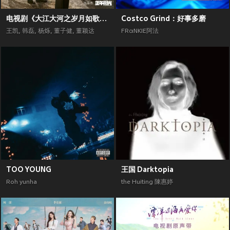
电视剧《大江大河之岁月如歌》原声带
Costco Grind：好事多磨
王凯
,
韩磊
,
杨烁
,
董子健
,
董颖达
FRαNKIE阿法
TOO YOUNG
王国 Darktopia
Roh yunha
the Huiting 陳惠婷