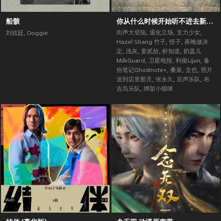
船骸
你从什么时候开始听不进去新歌了？ (街声大登陆合辑Vol.5)
街声大登陆
,
退化立场
,
支力少女
,
刘炫廷
,
Doggie
Hazel Shang 竹子
,
悟子
,
夜晚做决
定
,
浅灰
,
姜贰拾
,
虾知道
,
奶盖儿
MilkGuard
,
卫星电报
,
利俊Lijun
,
备
份笔记Ghostnote+
,
桑泉
,
圭也
,
照片
送到店里那天
,
张永久
,
后声乐队
,
布
吉岛乐队
,
绑架小猫咪