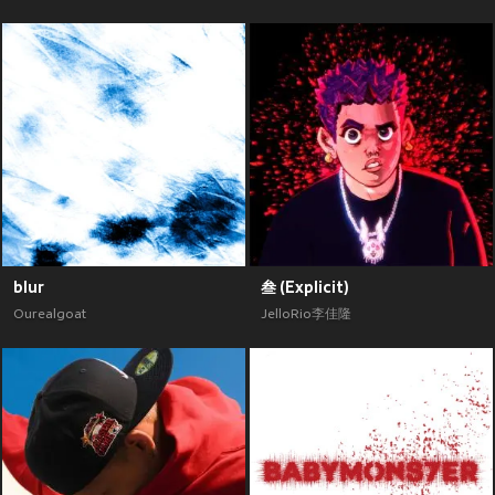
blur
叁 (Explicit)
Ourealgoat
JelloRio李佳隆