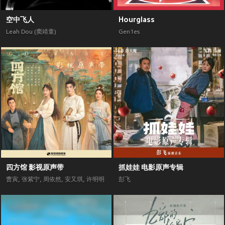
空中飞人
Hourglass
Leah Dou (窦靖童)
Gen1es
四方馆 影视原声带
抓娃娃 电影原声专辑
曹寅
,
张紫宁
,
周依然
,
安又琪
,
许明明
彭飞