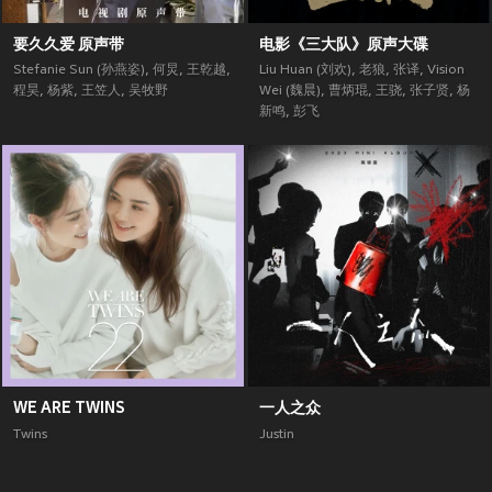
要久久爱 原声带
电影《三大队》原声大碟
Stefanie Sun (孙燕姿)
,
何炅
,
王乾越
,
Liu Huan (刘欢)
,
老狼
,
张译
,
Vision
程昊
,
杨紫
,
王笠人
,
吴牧野
Wei (魏晨)
,
曹炳琨
,
王骁
,
张子贤
,
杨
新鸣
,
彭飞
WE ARE TWINS
一人之众
Twins
Justin