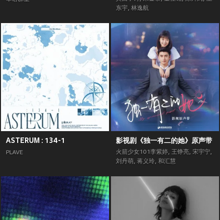
东宇
,
林逸航
ASTERUM : 134-1
影视剧《独一有二的她》原声带
火箭少女101李紫婷
,
王铮亮
,
宋宇宁
,
PLAVE
刘丹萌
,
蒋义玲
,
和汇慧