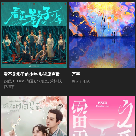
看不见影子的少年 影视原声带
万事
苏醒
,
Hu Xia (胡夏)
,
张颂文
,
荣梓杉
,
丢火车乐队
郭柯宇