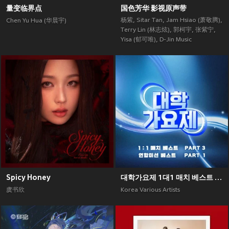
量变临界点
国色芳华 影视原声带
杨紫
,
Sitar Tan
,
Jam Hsiao (萧敬腾)
,
Chen Yu Hua (华晨宇)
Terry Lin (林志炫)
,
郭柯宇
,
张紫宁
,
Yisa (郁可唯)
,
D-Jin Music
Spicy Honey
대학가요제 1대1 매치 베스트 PART3, 연합미션 베스트 PART1
虞书欣
Korea Various Artists