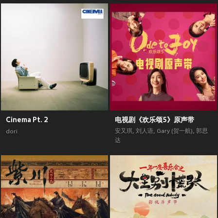
Cinema Pt. 2
电视剧《欢乐颂5》原声带
安又琪
,
刘人语
,
Gary (贺一航)
,
郭思
dori
达