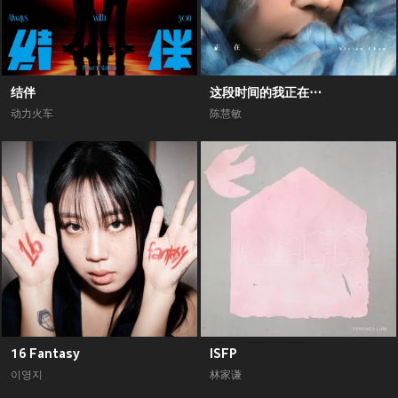
结伴
这段时间的我正在⋯
动力火车
陈慧敏
16 Fantasy
ISFP
이영지
林家谦