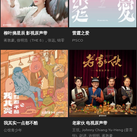
柳叶摘星辰 影视原声带
雷霆之爱
蒋敦豪
,
徐明浩（THE 8）
,
张远
,
锦零
P!SCO
我其实一点都不酷
老家伙 电视原声带
王弦
,
Johnny Chiang Yu-Heng (姜育
公馆青少年
恒)
,
赵进
,
许明明
,
蒋敦豪