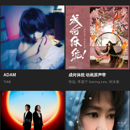
ADAM
成何体统 动画原声带
TIAB
张远
,
李嘉宁 Garing Lee
,
张沐溪