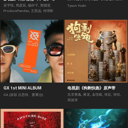
吴宇恒
,
周彦辰
,
杨肸子
,
熊猫堂
Tyson Yoshi
ProducePandas
,
王思远
,
何璟昕
GX 1st MINI ALBUM
电视剧《狗剩快跑》原声带
吉克隽逸
,
蒋龙
,
金玟岐
,
张征
,
张恒
,
GX (鼓鼓 吕思纬、萧秉治)
胡波涛