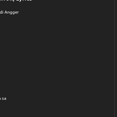
ndi Angger
a sa