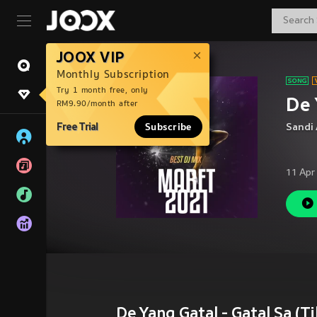
JOOX VIP
Monthly Subscription
Try 1 month free, only
De 
RM9.90/month after
Free Trial
Subscribe
Sandi
11 Apr
De Yang Gatal - Gatal Sa (T