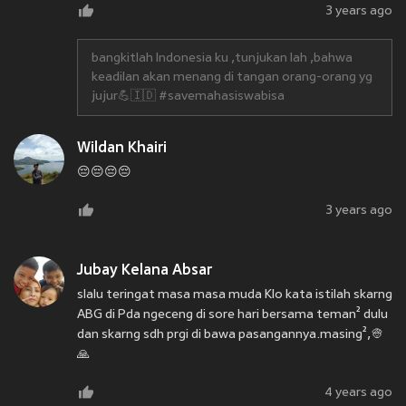
3 years ago
bangkitlah Indonesia ku ,tunjukan lah ,bahwa
keadilan akan menang di tangan orang-orang yg
jujur💪🇮🇩 #savemahasiswabisa
Wildan Khairi
😔😔😔😔
3 years ago
Jubay Kelana Absar
slalu teringat masa masa muda Klo kata istilah skarng
ABG di Pda ngeceng di sore hari bersama teman² dulu
dan skarng sdh prgi di bawa pasangannya.masing²,👳
🙏
4 years ago