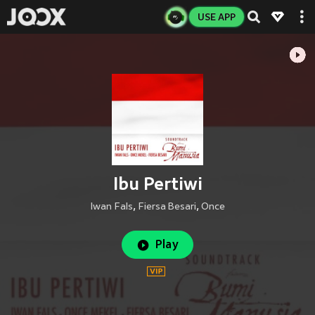
USE APP
Ibu Pertiwi
Iwan Fals
,
Fiersa Besari
,
Once
Play