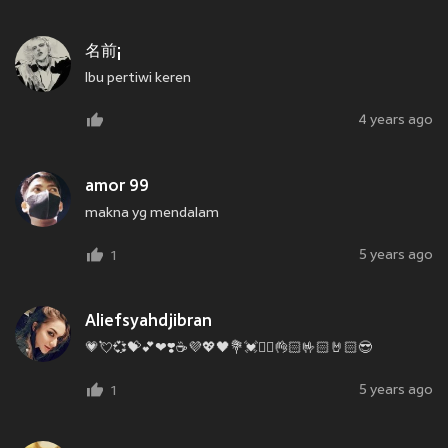
名前¡
Ibu pertiwi keren
4 years ago
amor 99
makna yg mendalam
5 years ago
1
Aliefsyahdjibran
💗💘💞💝💕❤❣️☕💜💖🖤💐💓✌🏻👌🏻🤟🏻🤘🏻😎
5 years ago
1