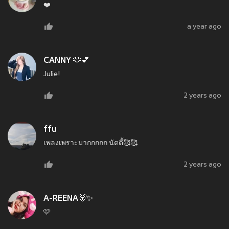
❤️
a year ago
CANNY 🫶💕
Julie!
2 years ago
ffu
เพลงเพราะมากกกกก นัตตี้🥰🥰
2 years ago
A-REENA🐻✨
🩷