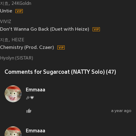
지효
24KGoldn
Untie
VIVIZ
Don't Wanna Go Back (Duet with Heize)
지효
HEIZE
Chemistry (Prod. Czaer)
Hyolyn (SISTAR)
Comments for Sugarcoat (NATTY Solo) (47)
Emmaaa
🎉💗
a year ago
Emmaaa