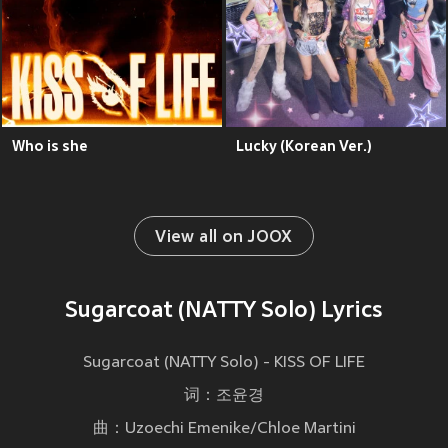
Who is she
Lucky (Korean Ver.)
View all on JOOX
Sugarcoat (NATTY Solo) Lyrics
Sugarcoat (NATTY Solo) - KISS OF LIFE
词：조윤경
曲：Uzoechi Emenike/Chloe Martini