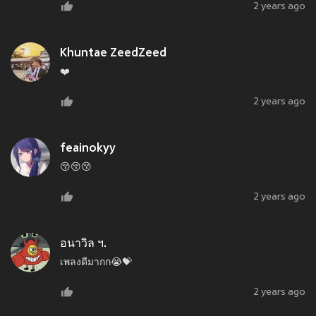
2 years ago
Khuntae ZeedZeed
❤️
2 years ago
feainokyy
😚😚😚
2 years ago
อนาวิล ฯ.
เพลงดีมากก😭💝
2 years ago