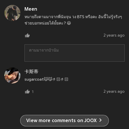
Meen
หมายถึงตามมาจากพี่นัมจุน วง BTS หรือคะ อันนี้ไม่รู้จริงๆ
ช่วยบอกหน่อยได้มั้ยคะ? 😃
2 years ago
ตามมาจากป๋านัม
卡斯蒂
sugarcoat😽😽🤌🏻🤌🏻
2 years ago
1
View more comments on JOOX