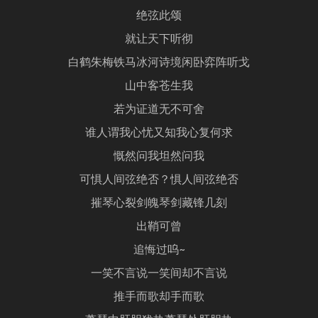
绝弦此颂
就让天下听彻
白鹤朱梅铁马冰河诗境闲卧弈阵听戈
山中客苍生我
若为证道无不可舍
谁人谓我心忧又知我心复何求
慨然问我坦然问我
可惧人间弦绝否？惧人间弦绝否
摧琴心裂剑魄琴剑藏锋几刻
出鞘可曾
追悔过呜~
一笑不言说一笑间却不言说
推手而歌却手而歌