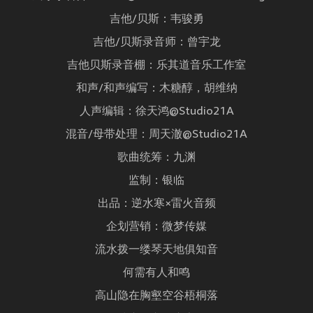
吉他/贝斯：韦骏勇
吉他/贝斯录音师：曾宇龙
吉他贝斯录音棚：乐其道音乐工作室
和声/和声编写：木糖醇，胡维纳
人声编辑：徐天鸿@Studio21A
混音/母带处理：周天澈@Studio21A
歌曲统筹：九渊
监制：银临
出品：逆水寒×雷火音频
企划营销：微梦传媒
流水拨一缕琴天地俱知音
何需有人和鸣
高山隐在胸壑空谷梧桐落