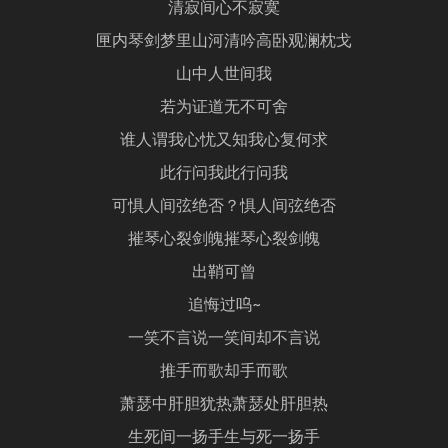
清寂间心不寂寞
匣内琴剑梦里山河清吟高卧观澜枕戈
山中人世间我
若为证道无不可舍
谁人谓我心忧又知我心复何求
此行问我此行问我
可惧人间弦绝否？惧人间弦绝否
摧琴心裂剑魄摧琴心裂剑魄
出鞘可曾
追悔过呜~
一笑不言说一笑间却不言说
推手而歌却手而歌
萧瑟中肝胆犹热萧瑟处肝胆热
生死间一扬手生与死一扬手