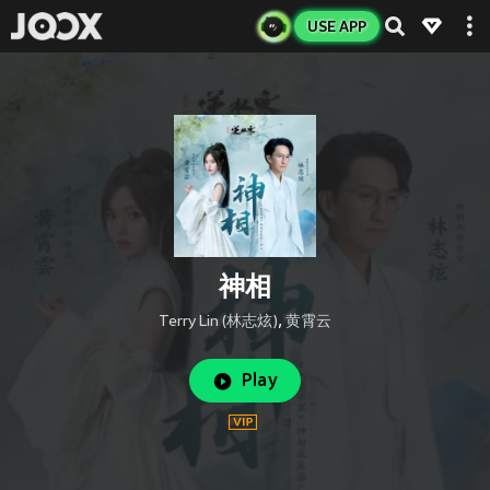
USE APP
神相
Terry Lin (林志炫)
,
黄霄云
Play