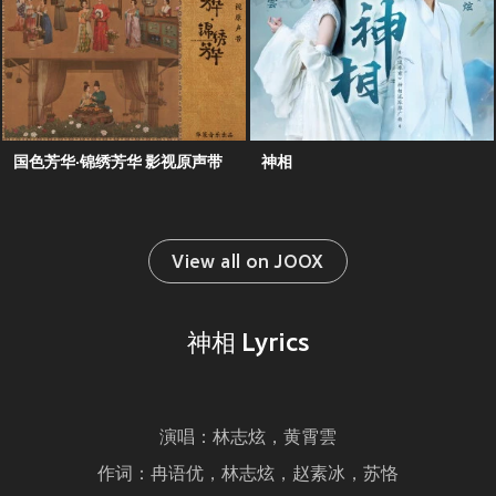
国色芳华·锦绣芳华 影视原声带
神相
View all on JOOX
神相 Lyrics
演唱：林志炫，黄霄雲
作词：冉语优，林志炫，赵素冰，苏恪