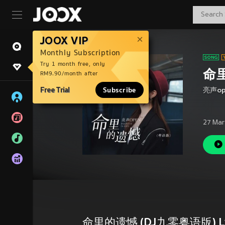
JOOX VIP
Monthly Subscription
Try 1 month free, only
命里
RM9.90/month after
Free Trial
Subscribe
亮声op
27 Mar
命里的遗憾 (DJ九零粤语版) Ly