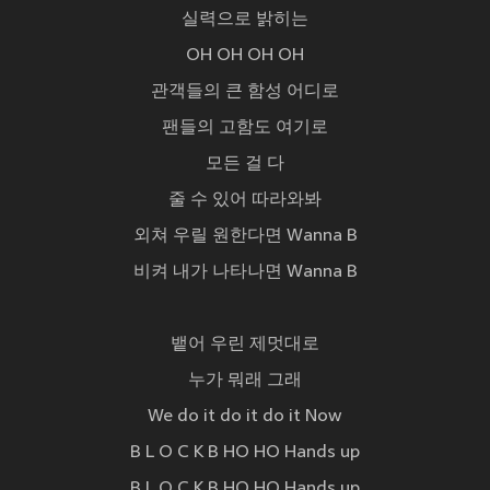
실력으로 밝히는
OH OH OH OH
관객들의 큰 함성 어디로
팬들의 고함도 여기로
모든 걸 다
줄 수 있어 따라와봐
외쳐 우릴 원한다면 Wanna B
비켜 내가 나타나면 Wanna B
뱉어 우린 제멋대로
누가 뭐래 그래
We do it do it do it Now
B L O C K B HO HO Hands up
B L O C K B HO HO Hands up