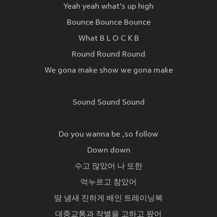
Yeah yeah what's up high
Bounce Bounce Bounce
What B L O C K B
Round Round Round
We gona make show we gona make
Sound Sound Sound
Do you wanna be ,so follow
Down down
수고 많았어 나 또한
억누르고 참았어
땀 냄새 진하게 배인 트레이닝복
대중교통과 작별을 고하고 왔어