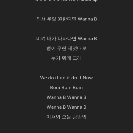
외쳐 우릴 원한다면 Wanna B
비켜 내가 나타나면 Wanna B
뱉어 우린 제멋대로
누가 뭐래 그래
We do it do it do it Now
Bom Bom Bom
Wanna B Wanna B
Wanna B Wanna B
미쳐봐 오늘 밤밤밤