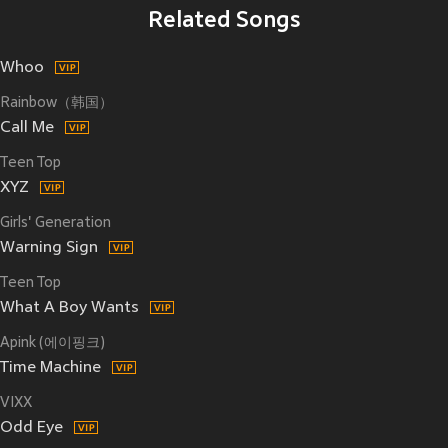
Related Songs
Whoo
Rainbow（韩国）
Call Me
Teen Top
XYZ
Girls' Generation
Warning Sign
Teen Top
What A Boy Wants
Apink (에이핑크)
Time Machine
VIXX
Odd Eye