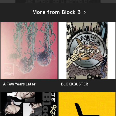
More from Block B
A Few Years Later
BLOCKBUSTER