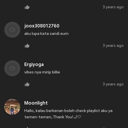
3 years ago
joox308012760
aku lupa kata sandi eum
3 years ago
Ergiyoga
vibes nya mirip billie
3 years ago
Moonlight
Hallo, kalau berkenan boleh check playlist aku ya
temen-temen, Thank You!🌙🤍