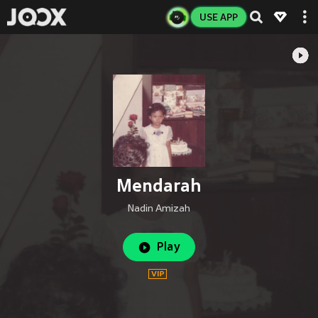
USE APP
Mendarah
Nadin Amizah
Play