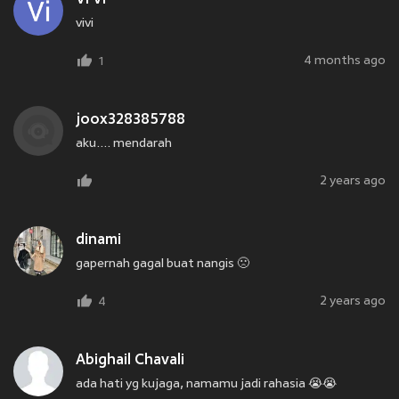
vivi
4 months ago
1
joox328385788
aku.... mendarah
2 years ago
dinami
gapernah gagal buat nangis 🙁
2 years ago
4
Abighail Chavali
ada hati yg kujaga, namamu jadi rahasia 😭😭