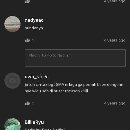
4 years ago
nadyaac
bundanya
4 years ago
1
Nadin itu Poto Nadin?
dwn_sfr🎶
jatuh cintaa bgt SMA ni lagu ga pernah bsen dengerin
nya wlau udh di puter ratusan kliiiii
4 years ago
1
BillieRyu