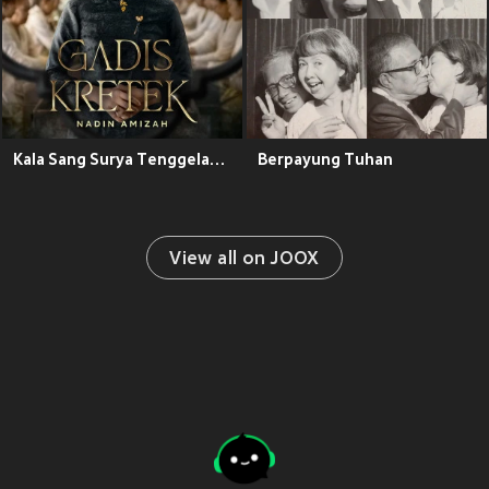
Kala Sang Surya Tenggelam (from the Netflix Series "Gadis Kretek")
Berpayung Tuhan
View all on JOOX