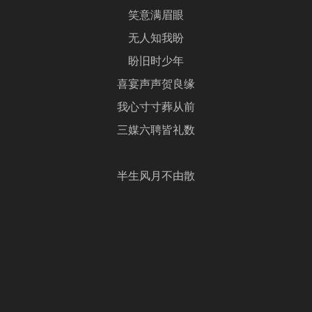
笑意满眉眼
无人知我盼
盼旧时少年
喜宴声声贺良缘
我心寸寸葬从前
三媒六聘皆礼数
半生风月不由散