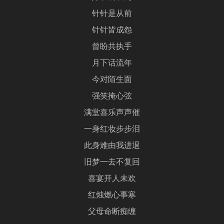
针针是从前
针针皆成怨
曾盼共执手
月下话流年
今对陌生面
强笑掩心弦
满堂喜乐声声催
一身红妆步步泪
此身难由我进退
旧梦一去不复回
喜宴开人未欢
红烛燃心事寒
父母命断痴缠