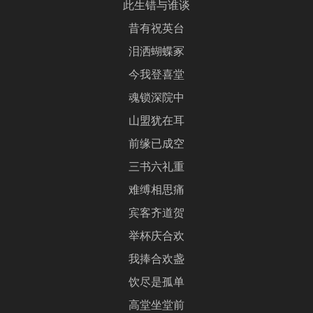
此生错与谁谈
昔有祝英台
泪洒蝴蝶冢
今我登喜堂
魂锁深院中
山盟犹在耳
前缘已成空
三书六礼重
难缚相思痛
宾客齐道贺
举杯庆合欢
我捧合欢盏
饮尽是孤单
高堂坐堂前