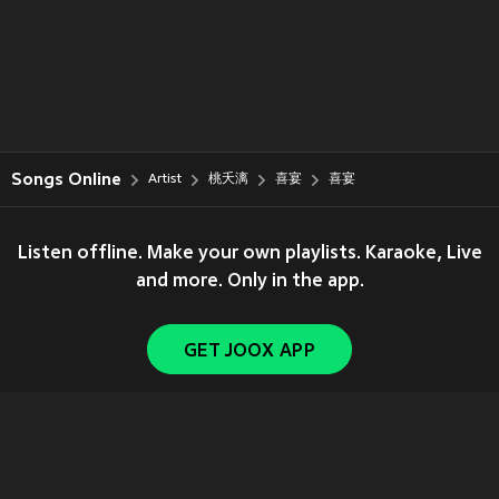
Songs Online
Artist
桃夭漓
喜宴
喜宴
Listen offline. Make your own playlists. Karaoke, Live
and more. Only in the app.
GET JOOX APP
Copyright © 2011-
2026
Tencent. All Rights Reserved