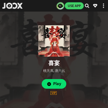
USE APP
喜宴
桃夭漓
,
唐六幺
Play