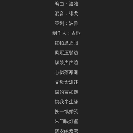
编曲：波雅
混音：绯戈
策划：波雅
制作人：古歌
红帕遮眉眼
凤冠压鬓边
锣鼓声声喧
心似落寒渊
父母命难违
媒妁言如链
锁我半生缘
换一纸婚笺
朱门映灯盏
嫁衣绣双鸳