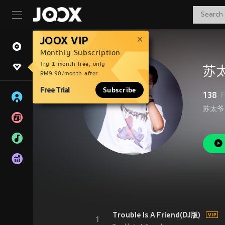
JOOX VIP
Monthly Subscription
Try 1 month free, only
苏
RM9.90/month after
Free Trial
Subscribe
138
F
Trouble Is A Friend(DJ版)
1