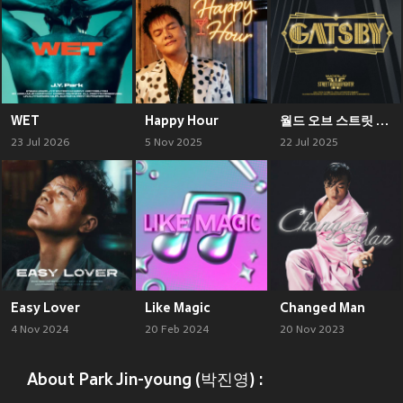
WET
Happy Hour
월드 오브 스트릿 우먼 파이터 (WSWF) Original Vol.4 (파이널) (WORLD OF STREET WOMAN FIGHTER (WSWF) Original Vol.4 (Final))
23 Jul 2026
5 Nov 2025
22 Jul 2025
Easy Lover
Like Magic
Changed Man
4 Nov 2024
20 Feb 2024
20 Nov 2023
About Park Jin-young (박진영) :