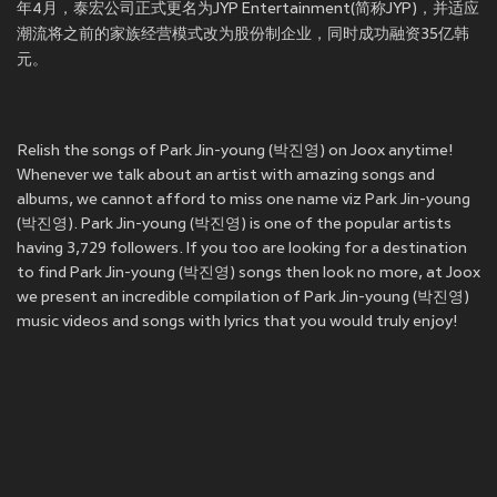
年4月，泰宏公司正式更名为JYP Entertainment(简称JYP)，并适应
潮流将之前的家族经营模式改为股份制企业，同时成功融资35亿韩
Relish the songs of Park Jin-young (박진영) on Joox anytime!
Whenever we talk about an artist with amazing songs and
albums, we cannot afford to miss one name viz Park Jin-young
(박진영). Park Jin-young (박진영) is one of the popular artists
having 3,729 followers. If you too are looking for a destination
to find Park Jin-young (박진영) songs then look no more, at Joox
we present an incredible compilation of Park Jin-young (박진영)
music videos and songs with lyrics that you would truly enjoy!