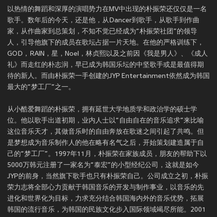
以热情的舞蹈和深厚的演唱势力在MV中出现的朴振荣还仅仅是一名
歌手。数年后的今天，还是他，从Dancer到歌手，从歌手到作曲
家，从作曲家到总策划，不知不觉已经成为“朴振荣社团”的领导
人，引导他旗下的成员在歌坛占据一片天地。在他的严格训练下，
GOD，RAIN，星，Noel，林贞熙以及之前因《我是男人》、《成人
礼》而走红的朴志润，早已成为韩国乐坛的中坚歌手或是最值得期
待的新人。而由朴振荣一手创建的JYP Entertainment依然成为韩国
最大的“梦工厂”之一。
从小酷爱舞蹈的朴振荣，拥有延世大学地质学和政治学的硕士学
位。他以歌手出道初期，业内人士以“自由自在的音乐追求”来比喻
这位音乐天才，其做音乐时的自由奔放在歌迷之间引起了共鸣。但
是梦想成为音乐制作人的他在略有名气之后，开始策划建造属于自
己的“梦工厂”。1997年11月，朴振荣在家族成员，朋友的帮助下以
5000万韩元注册了一家名为“泰宏”的小型经纪公司，这就是如今
JYP的前身，当然旗下歌手也只有朴振荣自己。公司成立之初，朴振
荣力志将全部心力贡献于韩国音乐的开发与制作事业，以音乐的先
进化和世界化为目标，力求充分结合韩国海内外的音乐优势，拓展
韩国的流行音乐，为韩国的民族文化步入国际领域竭尽所能。2001