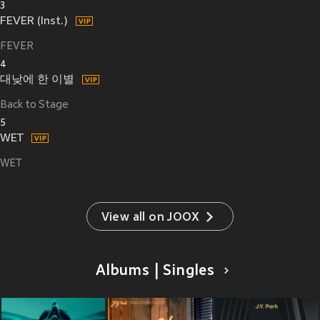
3
FEVER (Inst.)
FEVER
4
대낮에 한 이별
Back to Stage
5
WET
WET
View all on JOOX
Albums | Singles