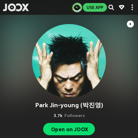
USE APP
Park Jin-young (박진영)
3.7k
Followers
Open on JOOX