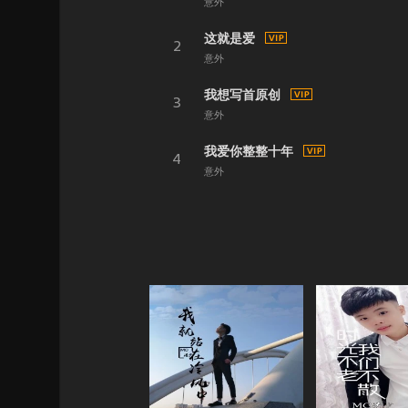
意外
这就是爱
2
意外
我想写首原创
3
意外
我爱你整整十年
4
意外