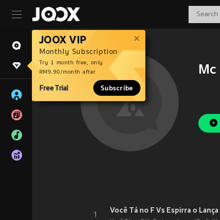
JOOX VIP
Monthly Subscription
Try 1 month free, only
Mc 
RM9.90/month after
Free Trial
Subscribe
Você Tá no F Vs Espirra o Lança 
1