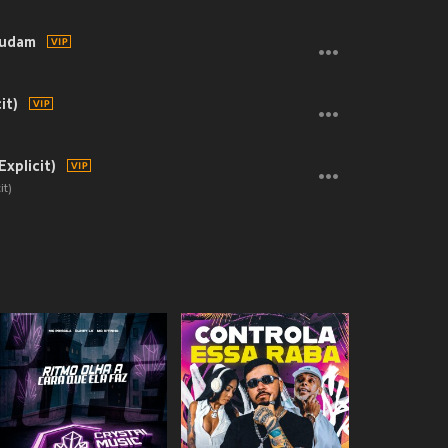
Mudam
m
it)
Explicit)
it)