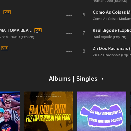
RomantiDog (Explicit)
)
Como As Coisas 
6
Como As Coisas Muda
VEM COM O BONDE X TOMA TOMA TOMA BEAT HUHU (Explicit)
Raul Bigode (Explic
7
EAT HUHU (Explicit)
Raul Bigode (Explicit)
Zn Dos Racionais (
8
Zn Dos Racionais (Explic
Albums | Singles