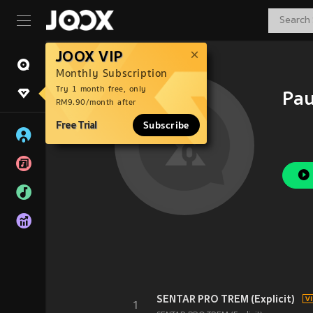
JOOX VIP
Monthly Subscription
Try 1 month free, only
Pau
RM9.90/month after
Free Trial
Subscribe
SENTAR PRO TREM (Explicit)
1