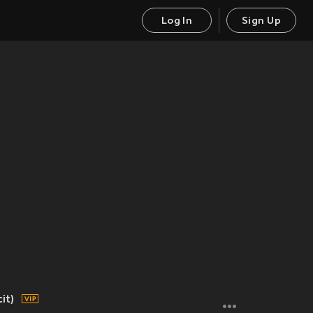
Log In
Sign Up
it)