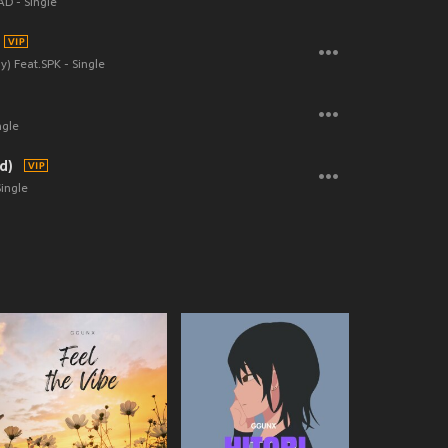
D - Single
y) Feat.SPK - Single
ngle
d)
Single