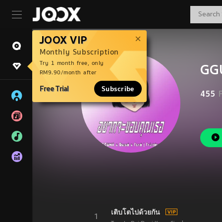
JOOX VIP
Monthly Subscription
Try 1 month free, only
GG
RM9.90/month after
Free Trial
Subscribe
455
เติบโตไปด้วยกัน
1