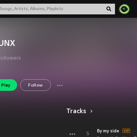
UNX
Followers
Play
Follow
Tracks
By my side
5