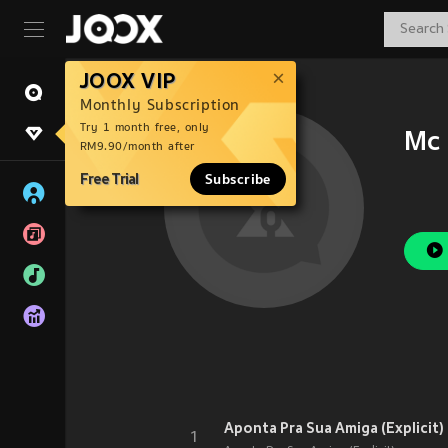
JOOX VIP
Monthly Subscription
Try 1 month free, only
Mc
RM9.90/month after
Free Trial
Subscribe
Aponta Pra Sua Amiga (Explicit)
1