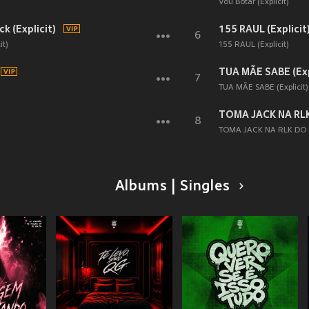
Vou Botar (Explicit)
k (Explicit)
155 RAUL (Explicit
6
it)
155 RAUL (Explicit)
TUA MÃE SABE (Exp
7
TUA MÃE SABE (Explicit)
TOMA JACK NA RLK
8
TOMA JACK NA RLK DO C
Albums | Singles