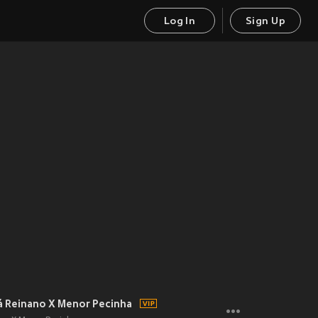
Log In
Sign Up
á Reinano X Menor Pecinha