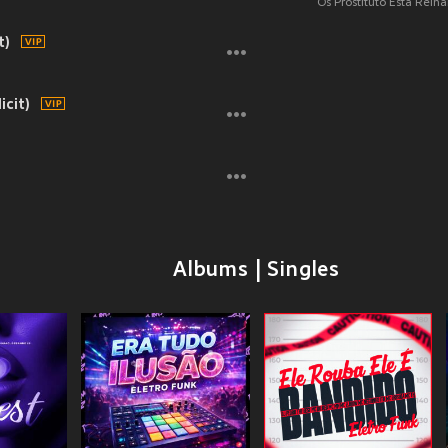
Os Prostituto Está Rein
t)
icit)
Albums | Singles