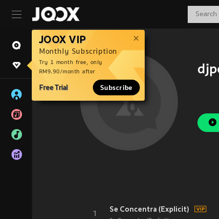
JOOX VIP
Monthly Subscription
Try 1 month free, only
djp
RM9.90/month after
Free Trial
Subscribe
Se Concentra (Explicit)
1