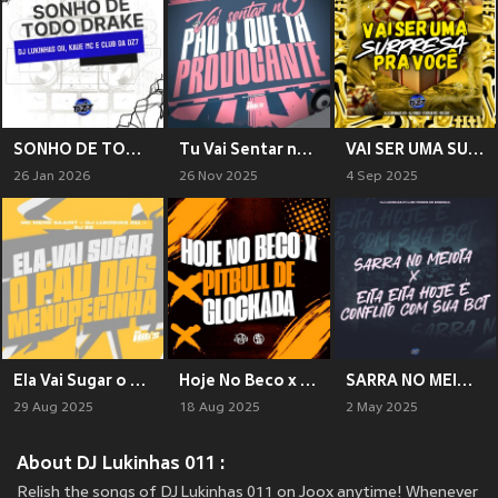
SONHO DE TODO DRAKE (Explicit)
Tu Vai Sentar no Pau x Que ta Provocante (Explicit)
VAI SER UMA SURPRESA PRA VOCE (Explicit)
26 Jan 2026
26 Nov 2025
4 Sep 2025
Ela Vai Sugar o Pau Dos Meno Pecinha (Explicit)
Hoje No Beco x Pitbull De Glockada (Explicit)
SARRA NO MEIOTA X EITA EITA HOJE E CONFLITO COM SUA BCT (Explicit)
29 Aug 2025
18 Aug 2025
2 May 2025
About DJ Lukinhas 011 :
Relish the songs of DJ Lukinhas 011 on Joox anytime! Whenever