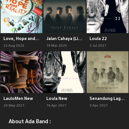
Love, Hope and Reality
Jalan Cahaya (Live Session)
Loula 22
22 Aug 2025
19 Mar 2025
2 Jul 2021
LauloMen New
Loula New
Senandung Lagu Cinta
20 May 2021
16 Apr 2021
9 Apr 2021
About Ada Band :