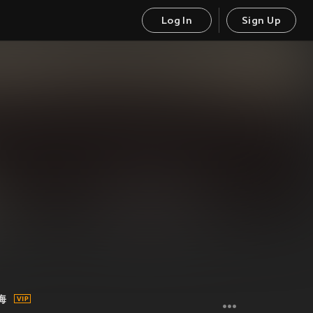
Log In
Sign Up
海