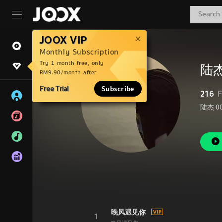
JOOX VIP
Monthly Subscription
Try 1 month free, only
陆杰
RM9.90/month after
Free Trial
Subscribe
216
F
陆杰 
晚风遇见你
1