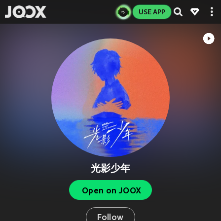
USE APP
光影少年
Open on JOOX
Follow