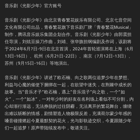
音乐剧《光影少年》官方账号
音乐剧《光影少年》由北京青春繁花娱乐有限公司、北京七音空间
文化有限公司出品，青春繁花旗下音乐剧厂牌「青春繁花Musical」
制作，腾讯音乐娱乐集团企划合作。音乐剧《光影少年》由郭震担
任导演，刘炫豆操刀作曲，刘靖、张华旗担纲编剧及作词，该剧将
于2024年6月7日-9日在北京首演，2024年首轮巡演将在上海（6月
13日-16日）、杭州（6月21日-22日）、南京（7月12日-13日）、
苏州（9月15日-16日）等地演出。
音乐剧《光影少年》讲述了欧石楠、向之歌两位追梦少年在梦想、
利益与心魔的催使下捆绑在一起，在欲望中迷失，在荆棘中成长的
故事。当“音乐才子”欧石楠，遇上“音乐混子”向之歌，一个“如
火”，一个“如冰”，一对年少时的好友在名利场上看似不可分割，内
心却渐行渐远，无法挣脱的过往阴霾，无法离开的繁花舞台，缠绕
出难以斩断的情感，剧情塑造人物极限反差，充满荷尔蒙少年感的
嗓音碰撞燃起今夏最默契的花火，光与影轨迹交织，今夏跟随少年
们一起追梦！原声带陆续发布中，敬请关注。