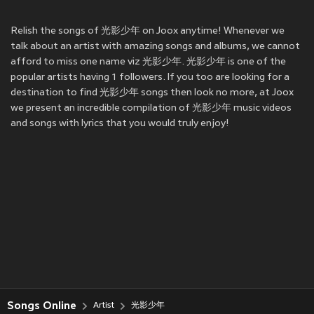
Relish the songs of 光影少年 on Joox anytime! Whenever we
talk about an artist with amazing songs and albums, we cannot
afford to miss one name viz 光影少年. 光影少年 is one of the
popular artists having 1 followers. If you too are looking for a
destination to find 光影少年 songs then look no more, at Joox
we present an incredible compilation of 光影少年 music videos
and songs with lyrics that you would truly enjoy!
Songs Online
Artist
光影少年