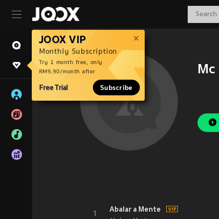
JOOX VIP
Monthly Subscription
Try 1 month free, only
Mc 
RM9.90/month after
Free Trial
Subscribe
Abalar a Mente
1