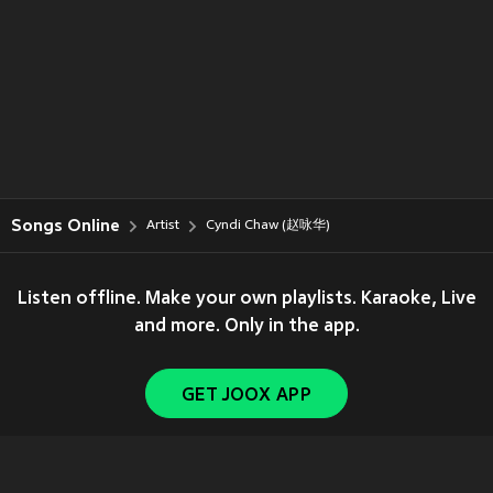
Songs Online
Artist
Cyndi Chaw (赵咏华)
Listen offline. Make your own playlists. Karaoke, Live
and more. Only in the app.
GET JOOX APP
Copyright © 2011-
2026
Tencent. All Rights Reserved