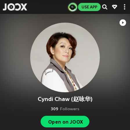
USE APP
Cyndi Chaw (赵咏华)
309
Followers
Open on JOOX