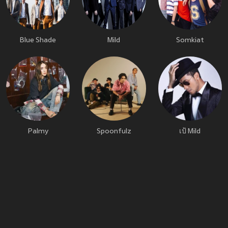
Blue Shade
Mild
Somkiat
Palmy
Spoonfulz
เป้ Mild