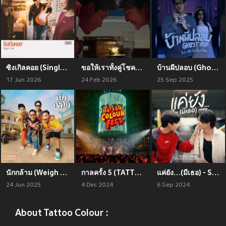
ซิงเกิลคอย (Single Coil)
ขอให้เราทั้งคู่โชคดี (Good Luck to The Both of Us)
บ้านผีปลอบ (Ghost Pop) feat. แจ็ค The Ghost Radio
17 Jun 2026
24 Feb 2026
25 Sep 2025
นักกล้าม (Weigh Mother)
กาลครั้ง 5 (TATTOO COLOUR FEST.) [Explicit]
แค่ยัง…(มีเธอ) - Single
24 Jun 2025
4 Dec 2024
6 Sep 2024
About Tattoo Colour :