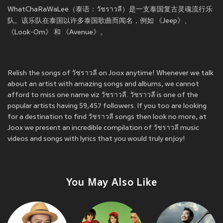
WhatChaRaWaLee（泰语：วัชราวลี）是一支泰国复古灵魂流行乐
队。该乐队在泰国以许多泰国歌曲而闻名，例如 《Jeep》、
《Look-Om》 和 《Avenue》。
Relish the songs of วัชราวลี on Joox anytime! Whenever we talk
about an artist with amazing songs and albums, we cannot
afford to miss one name viz วัชราวลี. วัชราวลี is one of the
popular artists having 59,457 followers. If you too are looking
for a destination to find วัชราวลี songs then look no more, at
Joox we present an incredible compilation of วัชราวลี music
videos and songs with lyrics that you would truly enjoy!
You May Also Like