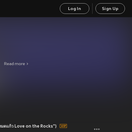
Log In
Sign Up
Read more
กหมดแก้ว Love on the Rocks")