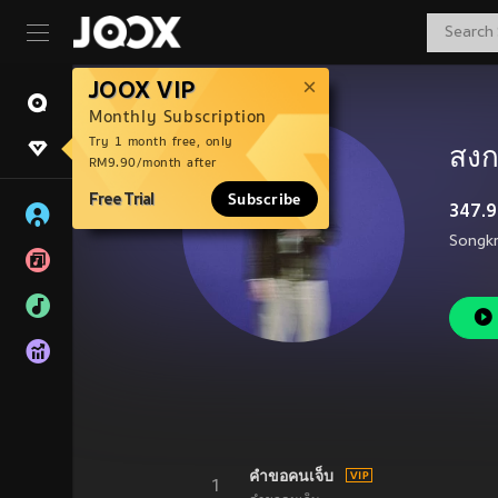
JOOX VIP
Monthly Subscription
Try 1 month free, only
สงก
RM9.90/month after
Free Trial
Subscribe
347.9
คำขอคนเจ็บ
1