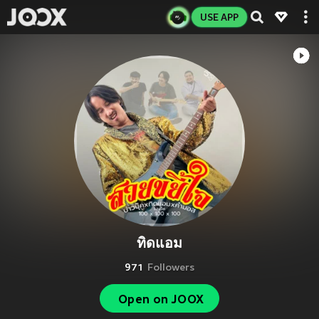
USE APP
ทิดแอม
971
Followers
Open on JOOX